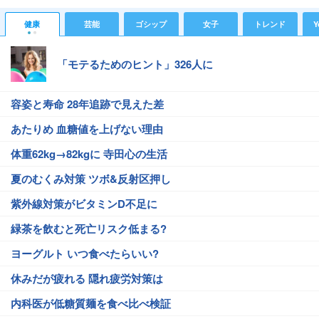
健康
芸能
ゴシップ
女子
トレンド
Y
「モテるためのヒント」326人に
容姿と寿命 28年追跡で見えた差
あたりめ 血糖値を上げない理由
体重62kg→82kgに 寺田心の生活
夏のむくみ対策 ツボ&反射区押し
紫外線対策がビタミンD不足に
緑茶を飲むと死亡リスク低まる?
ヨーグルト いつ食べたらいい?
休みだが疲れる 隠れ疲労対策は
内科医が低糖質麺を食べ比べ検証