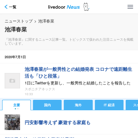
一覧
ニューストップ
>
池澤春菜
池澤春菜
『池澤春菜』に関するニュース記事一覧。トピックスで扱われた注目ニュースを掲載
しています。
2020年7月1日
池澤春菜が一般男性との結婚発表 コロナで遠距離生
活も「ひと段落」
1日にTwitterを更新し、一般男性と結婚したことを報告した
スポニチアネックス
10:33
主要
国内
海外
IT 経済
ス
円安影響考えず 豪遊する家庭も