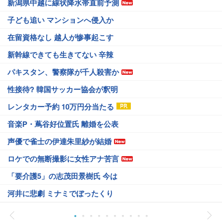
新潟県中越に線状降水帯直前予測
子ども追い マンションへ侵入か
在留資格なし 越人が惨事起こす
新幹線できても生きてない 辛辣
パキスタン、警察隊が千人殺害か
性接待? 韓国サッカー協会が釈明
レンタカー予約 10万円分当たる
音楽P・蔦谷好位置氏 離婚を公表
声優で雀士の伊達朱里紗が結婚
ロケでの無断撮影に女性アナ苦言
「要介護5」の志茂田景樹氏 今は
河井に悲劇 ミナミでぼったくり