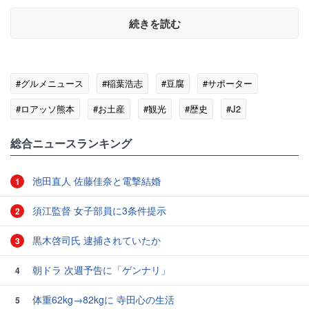
続きを読む
#グルメニュース
#稲葉浩志
#豆腐
#サポーター
#ロアッソ熊本
#お土産
#観光
#歴史
#J2
総合ニュースランキング
池田直人 佐藤佳奈と電撃結婚
1
須江監督 女子部員に3条件提示
2
黒木啓司氏 逮捕されていたか
3
朝ドラ 次週予告に「ゲンナリ」
4
体重62kg→82kgに 寺田心の生活
5