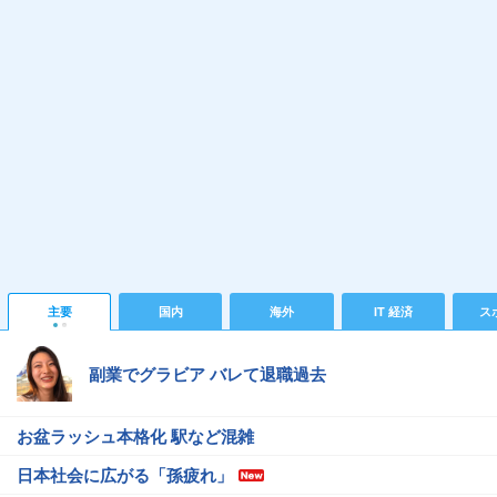
主要
国内
海外
IT 経済
ス
副業でグラビア バレて退職過去
お盆ラッシュ本格化 駅など混雑
日本社会に広がる「孫疲れ」