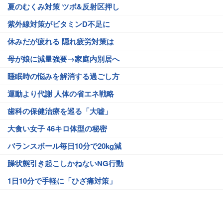
夏のむくみ対策 ツボ&反射区押し
紫外線対策がビタミンD不足に
休みだが疲れる 隠れ疲労対策は
母が娘に減量強要→家庭内別居へ
睡眠時の悩みを解消する過ごし方
運動より代謝 人体の省エネ戦略
歯科の保健治療を巡る「大嘘」
大食い女子 46キロ体型の秘密
バランスボール毎日10分で20kg減
躁状態引き起こしかねないNG行動
1日10分で手軽に「ひざ痛対策」