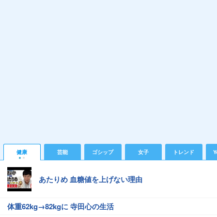
健康
芸能
ゴシップ
女子
トレンド
Y
あたりめ 血糖値を上げない理由
体重62kg→82kgに 寺田心の生活