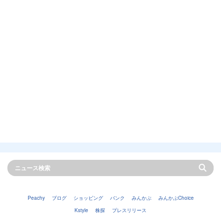
Peachy
ブログ
ショッピング
バンク
みんかぶ
みんかぶChoice
Kstyle
株探
プレスリリース