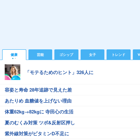
健康
芸能
ゴシップ
女子
トレンド
Y
「モテるためのヒント」326人に
容姿と寿命 28年追跡で見えた差
あたりめ 血糖値を上げない理由
体重62kg→82kgに 寺田心の生活
夏のむくみ対策 ツボ&反射区押し
紫外線対策がビタミンD不足に