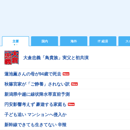
主要
国内
海外
IT 経済
ス
大倉忠義「鳥貴族」実父と初共演
蓮池薫さんの母が94歳で死去
秋篠宮家が「ご静養」されない訳
新潟県中越に線状降水帯直前予測
円安影響考えず 豪遊する家庭も
子ども追い マンションへ侵入か
新幹線できても生きてない 辛辣