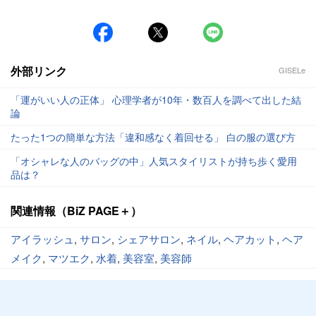
外部リンク
GISELe
「運がいい人の正体」 心理学者が10年・数百人を調べて出した結
論
たった1つの簡単な方法「違和感なく着回せる」 白の服の選び方
「オシャレな人のバッグの中」人気スタイリストが持ち歩く愛用
品は？
関連情報（BiZ PAGE＋）
アイラッシュ
,
サロン
,
シェアサロン
,
ネイル
,
ヘアカット
,
ヘア
メイク
,
マツエク
,
水着
,
美容室
,
美容師