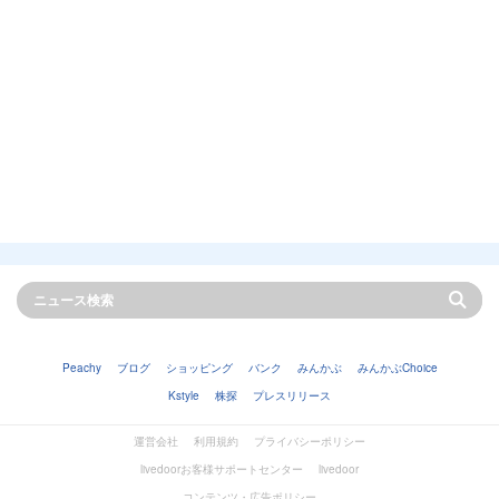
Peachy
ブログ
ショッピング
バンク
みんかぶ
みんかぶChoice
Kstyle
株探
プレスリリース
運営会社
利用規約
プライバシーポリシー
livedoorお客様サポートセンター
livedoor
コンテンツ・広告ポリシー