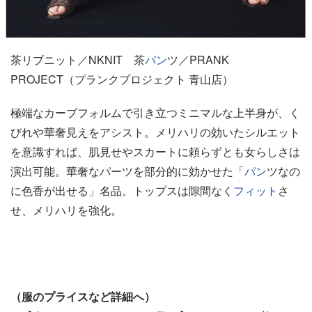
茶リブニット／NKNIT 茶
パン
ツ／PRANK
PROJECT（プランクプロジェクト 青山店）
極端なカーブフォルムで引き立つミニマルな上半身が、く
びれや華奢見えをアシスト。メリハリの効いたシルエット
を意識すれば、肌見せやスカートに頼らずとも女らしさは
演出可能。華奢なパーツを部分的に効かせた「
パン
ツなの
に色香が出せる」名品。トップスは隙間なく
フィット
さ
せ、メリハリを強化。
（服のプライスなど詳細へ）