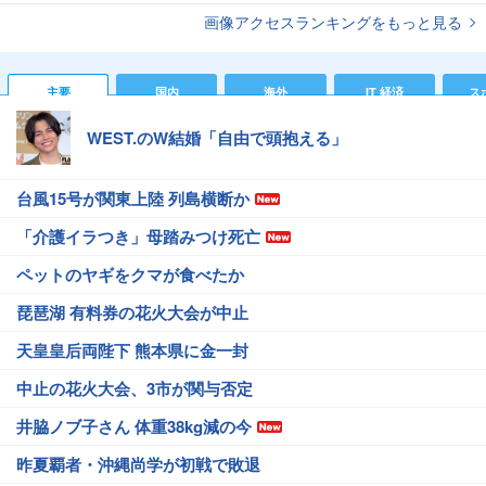
画像アクセスランキングをもっと見る
主要
国内
海外
IT 経済
ス
WEST.のW結婚「自由で頭抱える」
台風15号が関東上陸 列島横断か
「介護イラつき」母踏みつけ死亡
ペットのヤギをクマが食べたか
琵琶湖 有料券の花火大会が中止
天皇皇后両陛下 熊本県に金一封
中止の花火大会、3市が関与否定
井脇ノブ子さん 体重38kg減の今
昨夏覇者・沖縄尚学が初戦で敗退