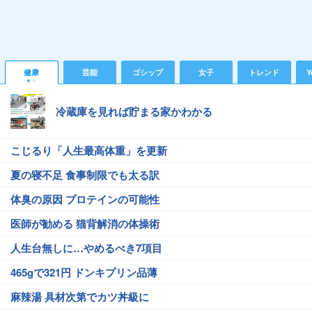
健康
芸能
ゴシップ
女子
トレンド
Y
冷蔵庫を見れば貯まる家かわかる
こじるり「人生最高体重」を更新
夏の寝不足 食事制限でも太る訳
体臭の原因 プロテインの可能性
医師が勧める 猫背解消の体操術
人生台無しに…やめるべき7項目
465gで321円 ドンキプリン品薄
麻辣湯 具材次第でカツ丼級に