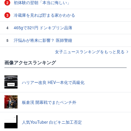
初体験の翌朝「本当に悔しい」
2
冷蔵庫を見れば貯まる家かわかる
3
465gで321円 ドンキプリン品薄
4
汗悩みが将来に影響？ 医師警鐘
5
女子ニュースランキングをもっと見る
画像アクセスランキング
ハリアー改良 HEV一本化で高級化
板倉滉 開幕戦でまたベンチ外
人気YouTuber 白ビキニ加工否定