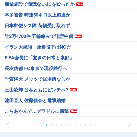
商業施設で面識ないJCを殴ったか
本多被告 時速50キロ以上超過か
日本郵便シス障 荷物受け取れず
計2万4700件 五輪絡みで誹謗中傷
イラン大統領「原爆投下はNOだ」
FIFA会長に「驚きの日常と素顔」
長友佑都 FC東京で現役続行へ
千賀滉大 メッツで居場所なしか
三山凌輝 公私ともにピンチへ?
池田直人 佐藤佳奈と電撃結婚
こらあかんで…グラドルに衝撃