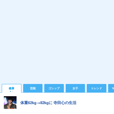
健康
芸能
ゴシップ
女子
トレンド
Y
体重62kg→82kgに 寺田心の生活