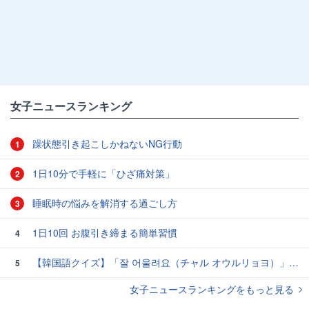
女子ニュースランキング
躁状態引き起こしかねないNG行動
1
1日10分で手軽に「ひざ痛対策」
2
睡眠時の悩みを解消する過ごし方
3
1日10回 お腹引き締まる簡単習慣
4
【韓国語クイズ】「잘 어울려요（チャル オウルリョヨ）」の意味は？褒め言葉です♡
5
女子ニュースランキングをもっと見る