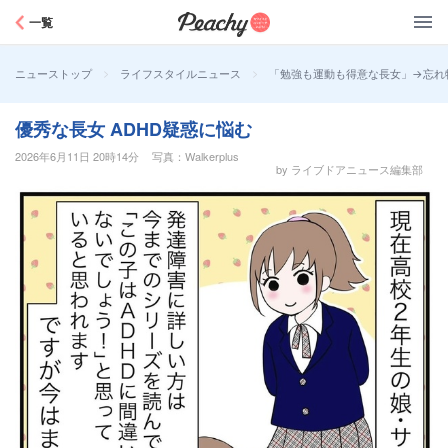
Peachy
一覧
>
>
「勉強も運動も得意な長女」→忘れ
ニューストップ
ライフスタイルニュース
優秀な長女 ADHD疑惑に悩む
2026年6月11日 20時14分
写真：Walkerplus
by ライブドアニュース編集部