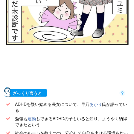
ざっくり言うと
ADHDを疑い始める長女について、早乃
あかり
氏が語ってい
る
勉強も
運動
もできるADHDの子もいると知り、ようやく納得
できたという
社会のルールを教えつつ、安心して自分を出せる環境を作っ