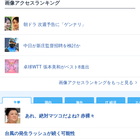
画像アクセスランキング
朝ドラ 次週予告に「ゲンナリ」
中日が新庄監督招聘を検討か
卓球WTT 張本美和がベスト8進出
画像アクセスランキングをもっと見る
主要
国内
海外
IT 経済
ス
あれ、絶対マツコだよね? 赤裸々
台風の発生ラッシュが続く可能性