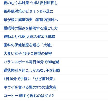
夏のむくみ対策 ツボ&反射区押し
紫外線対策がビタミンD不足に
母が娘に減量強要→家庭内別居へ
睡眠時の悩みを解消する過ごし方
運動より代謝 人体の省エネ戦略
歯科の保健治療を巡る「大嘘」
大食い女子 46キロ体型の秘密
バランスボール毎日10分で20kg減
躁状態引き起こしかねないNG行動
1日10分で手軽に「ひざ痛対策」
キウイを食べる際の3つの注意点
コーヒー 朝すぐ飲むのはダメ?