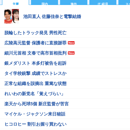
主要
国内
海外
IT 経済
ス
池田直人 佐藤佳奈と電撃結婚
脱輪したトラック発見 男性死亡
広陵高元監督 保護者に直接謝罪
細川元首相 文春で高市首相批判
銀メダリスト 本多灯被告を起訴
タイ学校銃撃 成績でストレスか
正常な組織を誤摘出 重篤な状態
れいわの新党名「覚えづらい」
楽天から死球5個 新庄監督が苦言
マイケル・ジャクソン来日秘話
ヒコロヒー 割引お握り買わない