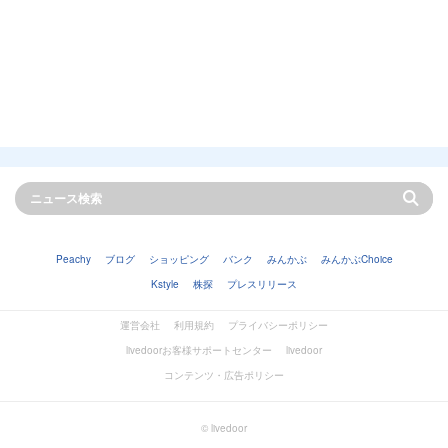
Peachy
ブログ
ショッピング
バンク
みんかぶ
みんかぶChoice
Kstyle
株探
プレスリリース
運営会社
利用規約
プライバシーポリシー
livedoorお客様サポートセンター
livedoor
コンテンツ・広告ポリシー
© livedoor