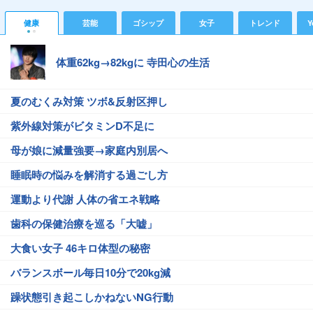
健康
芸能
ゴシップ
女子
トレンド
Y
体重62kg→82kgに 寺田心の生活
夏のむくみ対策 ツボ&反射区押し
紫外線対策がビタミンD不足に
母が娘に減量強要→家庭内別居へ
睡眠時の悩みを解消する過ごし方
運動より代謝 人体の省エネ戦略
歯科の保健治療を巡る「大嘘」
大食い女子 46キロ体型の秘密
バランスボール毎日10分で20kg減
躁状態引き起こしかねないNG行動