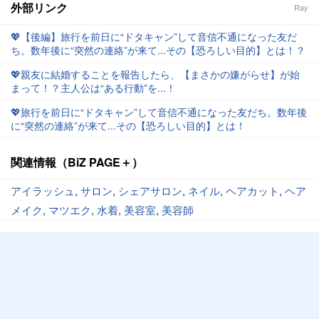
外部リンク
Ray
💖【後編】旅行を前日に“ドタキャン”して音信不通になった友だ
ち。数年後に“突然の連絡”が来て...その【恐ろしい目的】とは！？
💖親友に結婚することを報告したら、【まさかの嫌がらせ】が始
まって！？主人公は“ある行動”を...！
💖旅行を前日に“ドタキャン”して音信不通になった友だち。数年後
に“突然の連絡”が来て...その【恐ろしい目的】とは！
関連情報（BiZ PAGE＋）
アイラッシュ
,
サロン
,
シェアサロン
,
ネイル
,
ヘアカット
,
ヘア
メイク
,
マツエク
,
水着
,
美容室
,
美容師