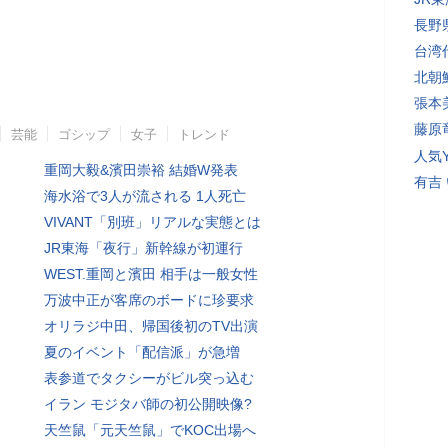
長野
台湾
北朝
張本
藤原
芸能
ゴシップ
女子
トレンド
人気Y
重岡大毅&濱田崇裕 結婚W発表
有吉
海水浴で3人が流される 1人死亡
VIVANT「別班」リアルな実態とは
JR東海「夜行」新幹線が初運行
WEST.重岡と濱田 相手は一般女性
万波中正が客席のボードに珍要求
オリラジ中田、帰国後初のTV出演
夏のイベント「配信派」が急増
表参道でタクシーがビル突っ込む
イラン モジタバ師の初公開映像?
天竺鼠「元天竺鼠」でKOC出場へ