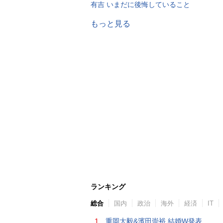
有吉 いまだに後悔していること
もっと見る
ランキング
総合
国内
政治
海外
経済
IT
1.
重岡大毅&濱田崇裕 結婚W発表