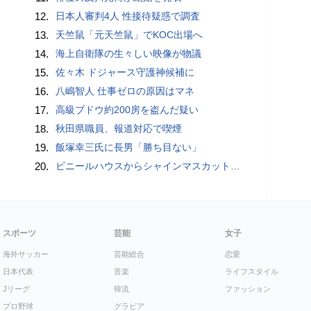
12.
日本人審判4人 性接待疑惑で調査
13.
天竺鼠「元天竺鼠」でKOC出場へ
14.
海上自衛隊の生々しい映像が物議
15.
佐々木 ドジャース守護神候補に
16.
八嶋智人 仕事ゼロの原因はマネ
17.
高級ブドウ約200房を盗んだ疑い
18.
秋田県職員、報道対応で喫煙
19.
飯塚幸三氏に長男「勝ち目ない」
20.
ビニールハウスからシャインマスカット約200房を盗んだ疑い ネットで販売か 無職の男（42）逮捕 岡山県警
スポーツ
芸能
女子
海外サッカー
芸能総合
恋愛
日本代表
音楽
ライフスタイル
Jリーグ
韓流
ファッション
プロ野球
グラビア