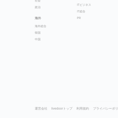
社会
ITビジネス
政治
IT総合
海外
PR
海外総合
韓国
中国
運営会社
livedoorトップ
利用規約
プライバシーポ