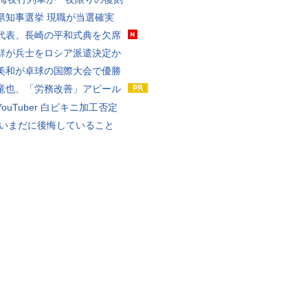
県知事選挙 現職が当選確実
代表、長崎の平和式典を欠席
鮮が兵士をロシア派遣決定か
美和が卓球の国際大会で優勝
竜也、「労務改善」アピール
ouTuber 白ビキニ加工否定
 いまだに後悔していること