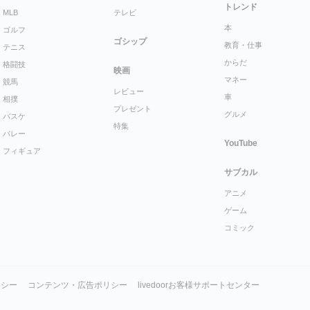
トレンド
MLB
テレビ
本
ゴルフ
ゴシップ
教育・仕事
テニス
からだ
格闘技
映画
マネー
競馬
レビュー
車
相撲
プレゼント
グルメ
バスケ
特集
バレー
YouTube
フィギュア
サブカル
アニメ
ゲーム
コミック
リシー
コンテンツ・広告ポリシー
livedoorお客様サポートセンター