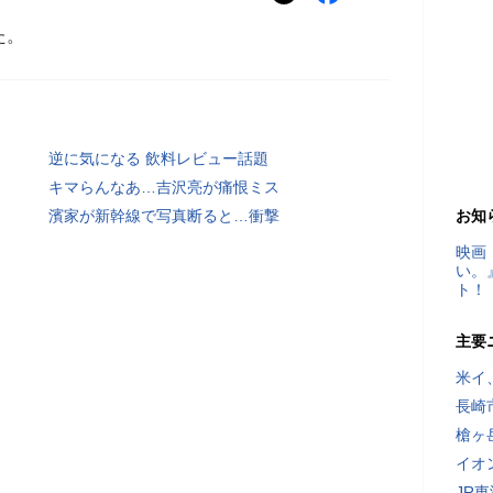
た。
逆に気になる 飲料レビュー話題
キマらんなあ…吉沢亮が痛恨ミス
濱家が新幹線で写真断ると…衝撃
お知
映画
い。
ト！
主要
米イ
長崎
槍ヶ
イオ
JR