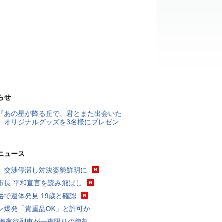
らせ
『あの星が降る丘で、君とまた出会いた
』オリジナルグッズを3名様にプレゼン
ニュース
、交渉停滞し対決姿勢鮮明に
市長 平和宣言を読み飛ばし
岳で遺体発見 19歳と確認
ン爆発「貴重品OK」と許可か
東海夜行列車が一夜限りの復刻