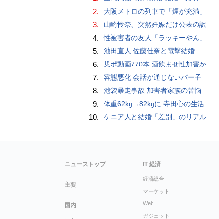
2.
大阪メトロの列車で「煙が充満」
3.
山崎怜奈、突然妊娠だけ公表の訳
4.
性被害者の友人「ラッキーやん」
5.
池田直人 佐藤佳奈と電撃結婚
6.
児ポ動画770本 酒飲ませ性加害か
7.
容態悪化 会話が通じないパー子
8.
池袋暴走事故 加害者家族の苦悩
9.
体重62kg→82kgに 寺田心の生活
10.
ケニア人と結婚「差別」のリアル
ニューストップ
IT 経済
経済総合
主要
マーケット
Web
国内
ガジェット