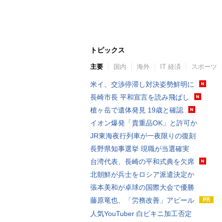
トピックス
主要
国内
海外
IT 経済
スポーツ
米イ、交渉停滞し対決姿勢鮮明に
長崎市長 平和宣言を読み飛ばし
槍ヶ岳で遺体発見 19歳と確認
イオン爆発「貴重品OK」と許可か
JR東海夜行列車が一夜限りの復刻
長野県知事選挙 現職が当選確実
台湾代表、長崎の平和式典を欠席
北朝鮮が兵士をロシア派遣決定か
張本美和が卓球の国際大会で優勝
藤原竜也、「労務改善」アピール
人気YouTuber 白ビキニ加工否定