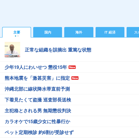
主要
国内
海外
IT 経済
ス
正常な組織を誤摘出 重篤な状態
少年19人にわいせつ 懲役15年
熊本地震を「激甚災害」に指定
沖縄北部に線状降水帯直前予測
下着見たくて盗撮 巡査部長送検
主犯格とされる男 無期懲役判決
カラオケで15歳少女に性暴行か
ペット定期検診 約6割が受診せず