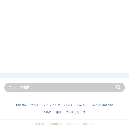
Peachy
ブログ
ショッピング
バンク
みんかぶ
みんかぶChoice
Kstyle
株探
プレスリリース
運営会社
利用規約
プライバシーポリシー