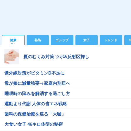
健康
芸能
ゴシップ
女子
トレンド
Y
夏のむくみ対策 ツボ&反射区押し
紫外線対策がビタミンD不足に
母が娘に減量強要→家庭内別居へ
睡眠時の悩みを解消する過ごし方
運動より代謝 人体の省エネ戦略
歯科の保健治療を巡る「大嘘」
大食い女子 46キロ体型の秘密