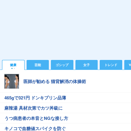
健康
芸能
ゴシップ
女子
トレンド
Y
医師が勧める 猫背解消の体操術
465gで321円 ドンキプリン品薄
麻辣湯 具材次第でカツ丼級に
うつ病患者の本音とNGな接し方
キノコで血糖値スパイクを防ぐ