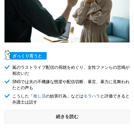
ざっくり言うと
嵐のラストライブ配信の視聴をめぐり、女性ファンらの悲鳴が
相次いだ
SNSでは夫の不機嫌な態度や配信切断、暴言、暴力に見舞われ
たとの声も
こうした「
推し活
の妨害行為」などは
モラハラ
と評価できると
弁護士は話す
続きを読む