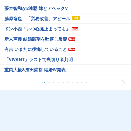
張本智和が2連覇 妹とアベックV
藤原竜也、「労務改善」アピール
ドン小西「いつ心臓止まっても」
新人声優 結婚願望を吐露し反響
有吉 いまだに後悔していること
「VIVANT」ラストで裏切り者判明
重岡大毅&濱田崇裕 結婚W発表