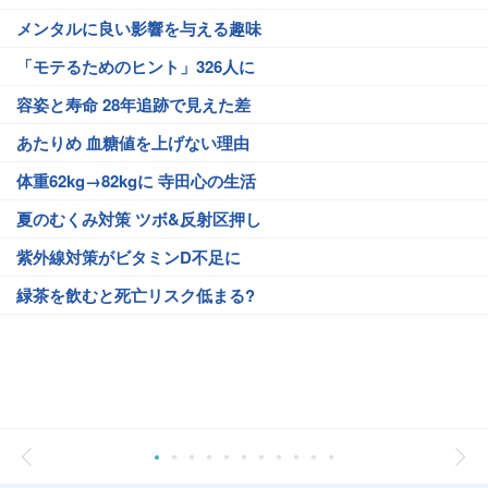
メンタルに良い影響を与える趣味
「モテるためのヒント」326人に
容姿と寿命 28年追跡で見えた差
あたりめ 血糖値を上げない理由
体重62kg→82kgに 寺田心の生活
夏のむくみ対策 ツボ&反射区押し
紫外線対策がビタミンD不足に
緑茶を飲むと死亡リスク低まる?