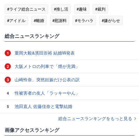
#ライフ総合ニュース
#推し活
#趣味
#裁判
#アイドル
#離婚
#慰謝料
#モラハラ
#嫌がらせ
総合ニュースランキング
重岡大毅&濱田崇裕 結婚W発表
1
大阪メトロの列車で「煙が充満」
2
山崎怜奈、突然妊娠だけ公表の訳
3
性被害者の友人「ラッキーやん」
4
池田直人 佐藤佳奈と電撃結婚
5
総合ニュースランキングをもっと見る
画像アクセスランキング