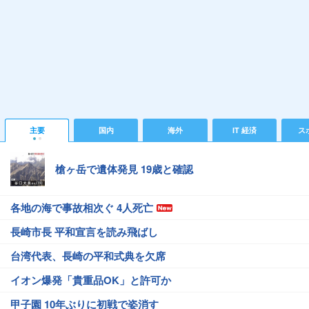
主要
国内
海外
IT 経済
ス
槍ヶ岳で遺体発見 19歳と確認
各地の海で事故相次ぐ 4人死亡
長崎市長 平和宣言を読み飛ばし
台湾代表、長崎の平和式典を欠席
イオン爆発「貴重品OK」と許可か
甲子園 10年ぶりに初戦で姿消す