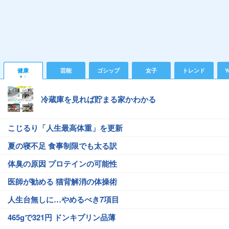
健康
芸能
ゴシップ
女子
トレンド
Y
冷蔵庫を見れば貯まる家かわかる
こじるり「人生最高体重」を更新
夏の寝不足 食事制限でも太る訳
体臭の原因 プロテインの可能性
医師が勧める 猫背解消の体操術
人生台無しに…やめるべき7項目
465gで321円 ドンキプリン品薄