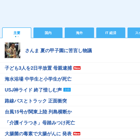
主要
国内
海外
IT 経済
ス
さんま 夏の甲子園に苦言し物議
子ども3人を2日半放置 母親逮捕
海水浴場 中学生と小学生が死亡
USJ神ライド 終了惜しむ声
路線バスとトラック 正面衝突
台風15号が関東上陸 列島横断か
「介護イラつき」母踏みつけ死亡
大腸菌の毒素で大腸がんに 発表