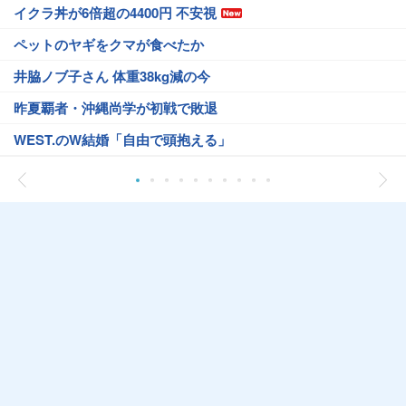
イクラ丼が6倍超の4400円 不安視
ペットのヤギをクマが食べたか
井脇ノブ子さん 体重38kg減の今
昨夏覇者・沖縄尚学が初戦で敗退
WEST.のW結婚「自由で頭抱える」