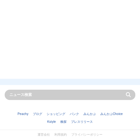
Peachy
ブログ
ショッピング
バンク
みんかぶ
みんかぶChoice
Kstyle
株探
プレスリリース
運営会社
利用規約
プライバシーポリシー