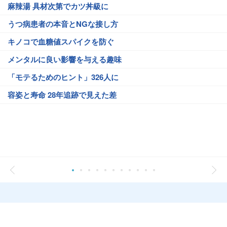
麻辣湯 具材次第でカツ丼級に
うつ病患者の本音とNGな接し方
キノコで血糖値スパイクを防ぐ
メンタルに良い影響を与える趣味
「モテるためのヒント」326人に
容姿と寿命 28年追跡で見えた差