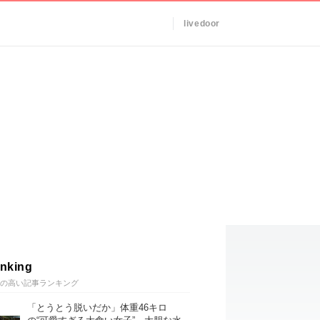
livedoor
nking
の高い記事ランキング
「とうとう脱いだか」体重46キロ