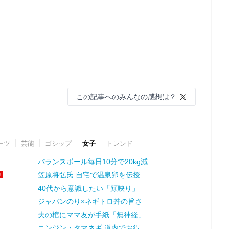
この記事へのみんなの感想は？
ーツ
芸能
ゴシップ
女子
トレンド
バランスボール毎日10分で20kg減
笠原将弘氏 自宅で温泉卵を伝授
40代から意識したい「顔映り」
ジャバンのり×ネギトロ丼の旨さ
夫の棺にママ友が手紙「無神経」
ニンジン・タマネギ 道内でお得