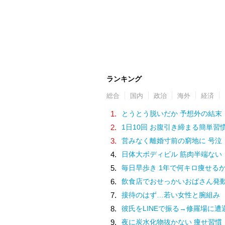
ランキング
総合
国内
政治
海外
経済
1.
とうとう脱いだか 予想外の結末
2.
1日10回 お腹引き締まる簡単習
3.
営みなく離婚寸前の窮地に 号泣
4.
日体大ボディビル 筋肉半端ない
5.
毎日早歩き 1年で何キロ痩せる
6.
飲食店でおせっかいおばさん発
7.
接待のはず…若い女性と腕組み
8.
彼氏をLINEで振る→修羅場に遭
9.
夜に炭水化物抜かない 痩せ習慣