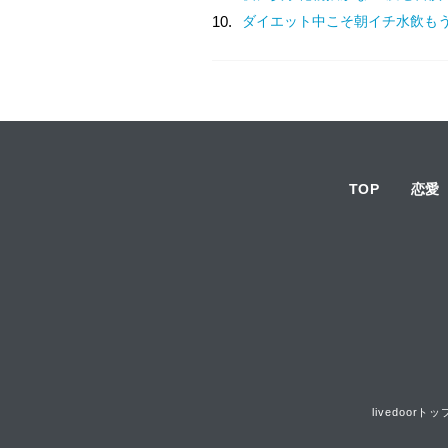
10.
ダイエット中こそ朝イチ水飲も
TOP
恋愛
livedoorトッ