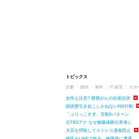
トピックス
主要
国内
海外
IT 経済
スポ
女性も注意? 膀胱がんの自覚症状
躁状態引き起こしかねないNG行動
「ぶりっこすぎ」言動9パターン
元TBSアナ なぜ被爆体験伝承者に
大豆を摂取してストレス過食防止
彼氏をLINEで振る→修羅場に遭遇