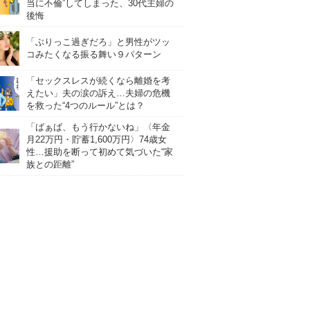
当に不倫”してしまった、30代主婦の
後悔
「ぶりっこ過ぎだろ」と男性がツッ
コみたくなる振る舞い９パターン
「セックスレスが続くなら離婚を考
えたい」夫の涙の訴え…夫婦の危機
を救った“4つのルール”とは？
「ばぁば、もう行かないね」〈年金
月22万円・貯蓄1,600万円〉74歳女
性…援助を断って初めて気づいた“家
族との距離”