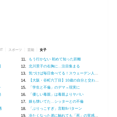
IT
スポーツ
芸能
女子
11.
もう行かない 初めて知った距離
慣
12.
北川景子の右胸に…注目集まる
13.
気づけば毎日食べてる！スウェーデン人漫画家がリピートし続ける日本の定番食
14.
【大阪・谷町六丁目】10歳の自分と交わした約束。名店での猛修業を経てオープンした「ma journée（マジョルネ）」が提案する、日常に寄り添うフランス菓子
か
15.
「学生と不倫」のデマ→現実に
動
16.
「優しい毒親」は毒親よりヤバい
17.
娘も懐いてた…シッターとの不倫
遇
18.
「ぶりっこすぎ」言動9パターン
19.
冷たくなった弟に触れても「死」の実感がなかった姉。納棺の時に現実を突きつけられて