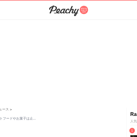
ュース
>
Ra
トフードやお菓子は止…
人気