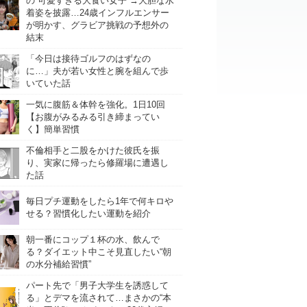
の“可愛すぎる大食い女子”→大胆な水
着姿を披露…24歳インフルエンサー
が明かす、グラビア挑戦の予想外の
結末
「今日は接待ゴルフのはずなの
に…」夫が若い女性と腕を組んで歩
いていた話
一気に腹筋＆体幹を強化。1日10回
【お腹がみるみる引き締まってい
く】簡単習慣
不倫相手と二股をかけた彼氏を振
り、実家に帰ったら修羅場に遭遇し
た話
毎日プチ運動をしたら1年で何キロや
せる？習慣化したい運動を紹介
朝一番にコップ１杯の水、飲んで
る？ダイエット中こそ見直したい“朝
の水分補給習慣”
パート先で「男子大学生を誘惑して
る」とデマを流されて…まさかの“本