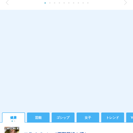
健康
芸能
ゴシップ
女子
トレンド
Y