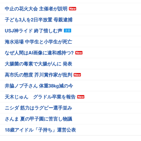
中止の花火大会 主催者が説明
子ども3人を2日半放置 母親逮捕
USJ神ライド 終了惜しむ声
海水浴場 中学生と小学生が死亡
なぜ人間はAI画像に違和感持つ?
大腸菌の毒素で大腸がんに 発表
高市氏の態度 芥川賞作家が批判
井脇ノブ子さん 体重38kg減の今
天木じゅん グラドル卒業を報告
ニシダ 筋力はラグビー選手並み
さんま 夏の甲子園に苦言し物議
18歳アイドル「子持ち」運営公表