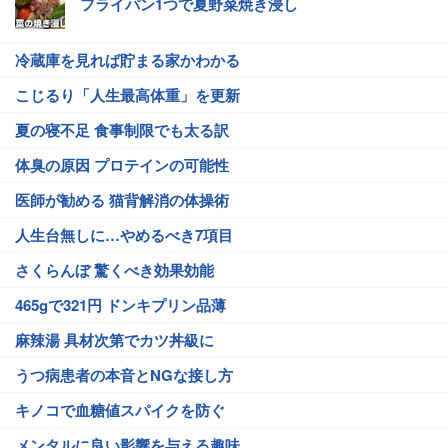
フライパン1つで夏野菜焼き浸し
冷蔵庫を見れば貯まる家かわかる
こじるり「人生最高体重」を更新
夏の寝不足 食事制限でも太る訳
体臭の原因 プロテインの可能性
医師が勧める 猫背解消の体操術
人生台無しに…やめるべき7項目
さくらんぼ 驚くべき効果効能
465gで321円 ドンキプリン品薄
麻辣湯 具材次第でカツ丼級に
うつ病患者の本音とNGな接し方
キノコで血糖値スパイクを防ぐ
メンタルに良い影響を与える趣味