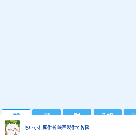
主要
国内
海外
IT 経済
ス
ちいかわ原作者 映画製作で苦悩