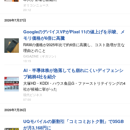
オリコンニュース
20:12
2026年7月27日
GoogleのデバイスVPがPixel 11の値上げを示唆、メ
モリ価格が6倍に高騰
RAMの価格が2025年比で約6倍に高騰し、コスト急増が主な
理由とのこと
GIGAZINE（ギガジン）
13:15
AI・半導体株が急落しても崩れにくいディフェンシ
ブ銘柄4社を紹介
大塚HD・KDDI・ハウス食品G・ファーストリテイリングの4
社が候補に挙がった
現代ビジネス
07:00
2026年7月26日
UQモバイルの新割引「コミコミおトク割」で35GB
が月3,168円に