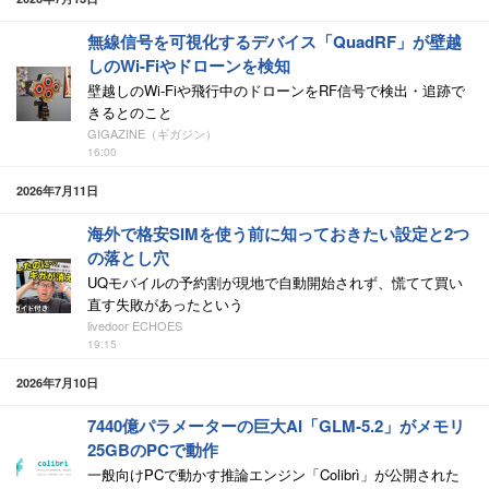
無線信号を可視化するデバイス「QuadRF」が壁越
しのWi-Fiやドローンを検知
壁越しのWi-Fiや飛行中のドローンをRF信号で検出・追跡で
きるとのこと
GIGAZINE（ギガジン）
16:00
2026年7月11日
海外で格安SIMを使う前に知っておきたい設定と2つ
の落とし穴
UQモバイルの予約割が現地で自動開始されず、慌てて買い
直す失敗があったという
livedoor ECHOES
19:15
2026年7月10日
7440億パラメーターの巨大AI「GLM-5.2」がメモリ
25GBのPCで動作
一般向けPCで動かす推論エンジン「Colibrì」が公開された