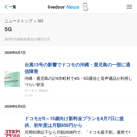
一覧
ニューストップ
>
5G
5G
第5世代移動体通信の通信方式
2026年8月7日
台風13号の影響でドコモの沖縄・鹿児島の一部に通
信障害
沖縄・鹿児島の計6市町村で4G・5G通信と音声通話が利用し
づらい状況
ケータイ Watch
11:44
2026年8月6日
ドコモが5～15歳向け新料金プランを8月7日に提
供、初年度は月額858円から
月間5GB以下なら月額2508円で、「ドコモ親子割」適用で1