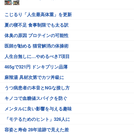
こじるり「人生最高体重」を更新
夏の寝不足 食事制限でも太る訳
体臭の原因 プロテインの可能性
医師が勧める 猫背解消の体操術
人生台無しに…やめるべき7項目
465gで321円 ドンキプリン品薄
麻辣湯 具材次第でカツ丼級に
うつ病患者の本音とNGな接し方
キノコで血糖値スパイクを防ぐ
メンタルに良い影響を与える趣味
「モテるためのヒント」326人に
容姿と寿命 28年追跡で見えた差