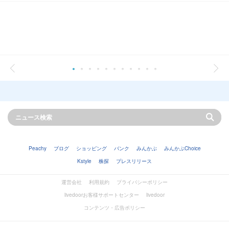
Peachy
ブログ
ショッピング
バンク
みんかぶ
みんかぶChoice
Kstyle
株探
プレスリリース
運営会社
利用規約
プライバシーポリシー
livedoorお客様サポートセンター
livedoor
コンテンツ・広告ポリシー