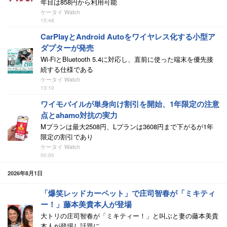
年目は858円から利用可能
ケータイ Watch
15:48
CarPlayとAndroid Autoをワイヤレス化する小型ア
ダプターが発売
Wi-FiとBluetooth 5.4に対応し、直前に使った端末を優先接
続する仕様である
ケータイ Watch
13:10
ワイモバイルが単身向け割引を開始、1年限定の注意
点とahamo対抗の実力
Mプランは最大2508円、Lプランは3608円まで下がるが1年
限定の割引であり
ケータイ Watch
00:00
2026年8月1日
「爆笑レッドカーペット」で庄司智春が「ミキティ
ー！」藤本美貴本人が登場
大トリの庄司智春が「ミキティー！」と叫ぶと妻の藤本美貴
本人が登場し話題に