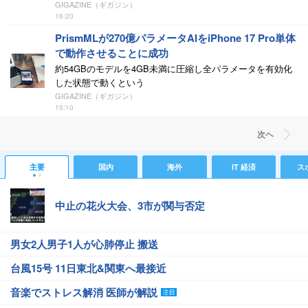
GIGAZINE（ギガジン）
16:20
PrismMLが270億パラメータAIをiPhone 17 Pro単体
で動作させることに成功
約54GBのモデルを4GB未満に圧縮し全パラメータを有効化
した状態で動くという
GIGAZINE（ギガジン）
15:10
次ヘ
主要
国内
海外
IT 経済
ス
中止の花火大会、3市が関与否定
男女2人男子1人が心肺停止 搬送
台風15号 11日東北&関東へ最接近
音楽でストレス解消 医師が解説