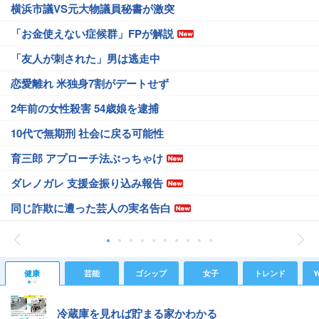
横浜市議VS元大物議員秘書が激突
「お金使えない症候群」FPが解説
「友人が刺された」男は逃走中
恋愛離れ 米独身7割がデートせず
2年前の女性殺害 54歳娘を逮捕
10代で無期刑 社会に戻る可能性
育三郎 アプローチ法ぶっちゃけ
ダレノガレ 支援金振り込み報告
同じ詐欺に遭った芸人の実名告白
健康
芸能
ゴシップ
女子
トレンド
Y
冷蔵庫を見れば貯まる家かわかる