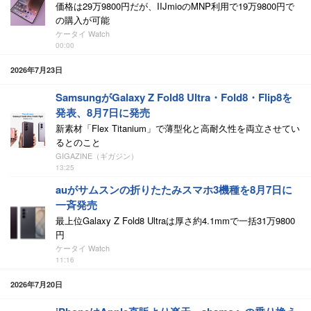
価格は29万9800円だが、IIJmioのMNP利用で19万9800円で
の購入が可能
ケータイ Watch
00:00
2026年7月23日
SamsungがGalaxy Z Fold8 Ultra・Fold8・Flip8を
発表、8月7日に発売
新素材「Flex Titanium」で薄型化と高耐久性を両立させてい
るとのこと
GIGAZINE（ギガジン）
13:25
auがサムスンの折りたたみスマホ3機種を8月7日に
一斉発売
最上位Galaxy Z Fold8 Ultraは厚さ約4.1mmで一括31万9800
円
ケータイ Watch
11:16
2026年7月20日