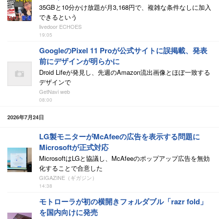
35GBと10分かけ放題が月3,168円で、複雑な条件なしに加入
できるという
livedoor ECHOES
19:05
GoogleのPixel 11 Proが公式サイトに誤掲載、発表
前にデザインが明らかに
Droid Lifeが発見し、先週のAmazon流出画像とほぼ一致する
デザインで
GetNavi web
08:00
2026年7月24日
LG製モニターがMcAfeeの広告を表示する問題に
Microsoftが正式対応
MicrosoftはLGと協議し、McAfeeのポップアップ広告を無効
化することで合意した
GIGAZINE（ギガジン）
14:38
モトローラが初の横開きフォルダブル「razr fold」
を国内向けに発売