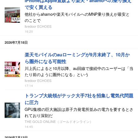
iPhoneはApple直販より楽天・ahamoへの乗り換え
で安く買える
他社からahamoや楽天モバイルへのMNP乗り換えが最安と
のことで
livedoor ECHOES
16:20
2026年7月18日
楽天モバイルのauローミングが9月末終了、10月か
ら圏外になる可能性
川上氏によると10月以降、au回線で接続中のユーザーは「当
たり前のように圏外になる」という
livedoor ECHOES
17:14
トランプ大統領がテック大手7社を招集し電気代問題
に圧力
GPU集積の巨大施設は原子力発電所並みの電力を要するとさ
れており深刻だ
THE GOLD ONLINE（ゴールドオンライン）
14:45
2026年7月13日