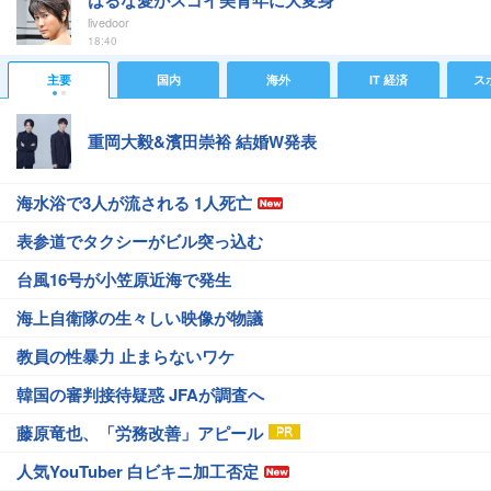
はるな愛がスゴイ美青年に大変身
livedoor
18:40
主要
国内
海外
IT 経済
ス
重岡大毅&濱田崇裕 結婚W発表
海水浴で3人が流される 1人死亡
表参道でタクシーがビル突っ込む
台風16号が小笠原近海で発生
海上自衛隊の生々しい映像が物議
教員の性暴力 止まらないワケ
韓国の審判接待疑惑 JFAが調査へ
藤原竜也、「労務改善」アピール
人気YouTuber 白ビキニ加工否定