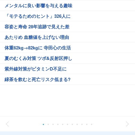
メンタルに良い影響を与える趣味
「モテるためのヒント」326人に
容姿と寿命 28年追跡で見えた差
あたりめ 血糖値を上げない理由
体重62kg→82kgに 寺田心の生活
夏のむくみ対策 ツボ&反射区押し
紫外線対策がビタミンD不足に
緑茶を飲むと死亡リスク低まる?