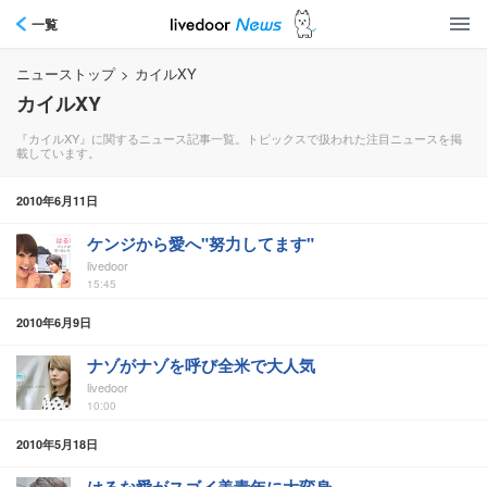
一覧
ニューストップ
>
カイルXY
カイルXY
『カイルXY』に関するニュース記事一覧。トピックスで扱われた注目ニュースを掲
載しています。
2010年6月11日
ケンジから愛へ"努力してます"
livedoor
15:45
2010年6月9日
ナゾがナゾを呼び全米で大人気
livedoor
10:00
2010年5月18日