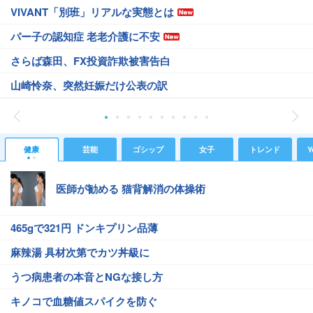
VIVANT「別班」リアルな実態とは
パー子の認知症 老老介護に不安
さらば森田、FX投資詐欺被害告白
山崎怜奈、突然妊娠だけ公表の訳
健康
芸能
ゴシップ
女子
トレンド
Y
医師が勧める 猫背解消の体操術
465gで321円 ドンキプリン品薄
麻辣湯 具材次第でカツ丼級に
うつ病患者の本音とNGな接し方
キノコで血糖値スパイクを防ぐ