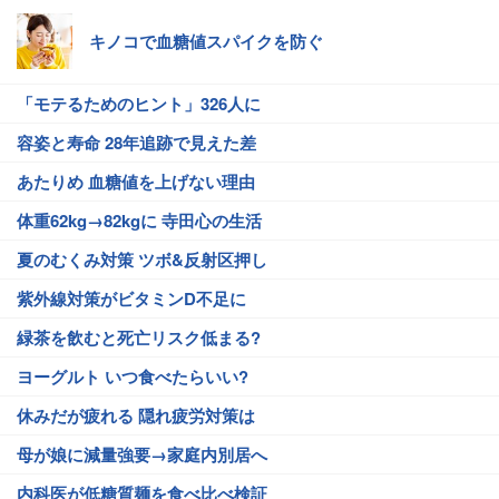
キノコで血糖値スパイクを防ぐ
「モテるためのヒント」326人に
容姿と寿命 28年追跡で見えた差
あたりめ 血糖値を上げない理由
体重62kg→82kgに 寺田心の生活
夏のむくみ対策 ツボ&反射区押し
紫外線対策がビタミンD不足に
緑茶を飲むと死亡リスク低まる?
ヨーグルト いつ食べたらいい?
休みだが疲れる 隠れ疲労対策は
母が娘に減量強要→家庭内別居へ
内科医が低糖質麺を食べ比べ検証