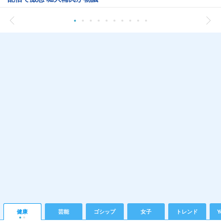
健康
芸能
ゴシップ
女子
トレンド
Y