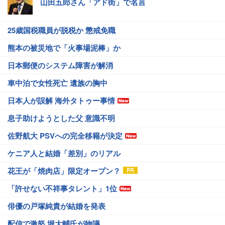
山田五郎さん「アド街」で名言
25歳国税職員が脱税か 懲戒免職
熊本の被災地で「火事場泥棒」か
日本郵便のシステム障害が解消
車中泊で女性死亡 遺族の胸中
日本人が誤解 海外タトゥー事情
息子助けようとした父 意識不明
佐野航大 PSVへの完全移籍が決定
ケニア人と結婚「差別」のリアル
花王が「焼肉店」限定オープン？
「許せない不祥事タレント」1位
俳優の戸塚純貴が結婚を発表
配信で激怒 堀大輔氏が物議