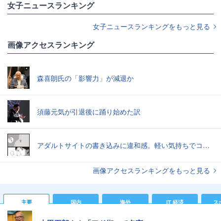
女子ニュースランキング
女子ニュースランキングをもっと見る
画像アクセスランキング
森喜朗氏の「影響力」が減退か
須藤元気が引退後に踊り始めた訳
アダルトサイトの書き込みに違和感。軽い気持ちでコメントしてみると…／近畿地方のある場所について（1）
画像アクセスランキングをもっと見る
主要
国内
海外
IT 経済
ス