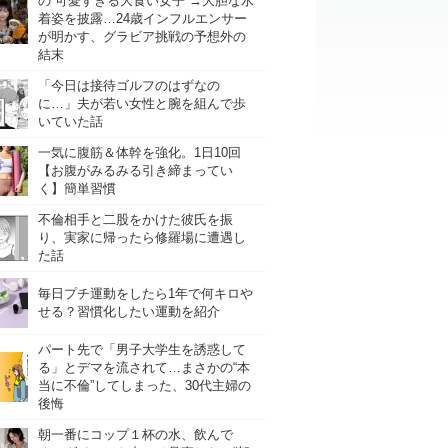
の“可愛すぎる大食い女子”→大胆な水
着姿を披露…24歳インフルエンサー
が明かす、グラビア挑戦の予想外の
結末
「今日は接待ゴルフのはずなの
に…」夫が若い女性と腕を組んで歩
いていた話
一気に腹筋＆体幹を強化。1日10回
【お腹がみるみる引き締まってい
く】簡単習慣
不倫相手と二股をかけた彼氏を振
り、実家に帰ったら修羅場に遭遇し
た話
毎日プチ運動をしたら1年で何キロや
せる？習慣化したい運動を紹介
パート先で「男子大学生を誘惑して
る」とデマを流されて…まさかの“本
当に不倫”してしまった、30代主婦の
後悔
朝一番にコップ１杯の水、飲んで