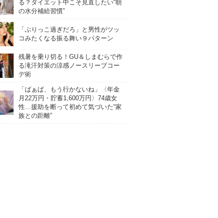
る？ダイエット中こそ見直したい“朝
の水分補給習慣”
「ぶりっこ過ぎだろ」と男性がツッ
コみたくなる振る舞い９パターン
残暑を乗り切る！GU＆しまむらで作
る滝汗対策の涼感ノースリーブコー
デ術
「ばぁば、もう行かないね」〈年金
月22万円・貯蓄1,600万円〉74歳女
性…援助を断って初めて気づいた“家
族との距離”