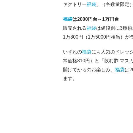
ァクトリー
福袋
」（各数量限定
福袋
は2000円台～1万円台
販売される
福袋
は値段別に3種類。
1万800円（1万5000円相当
いずれの
福袋
にも人気のドレッ
常価格810円）と「飲む酢 マス
開けてからのお楽しみ。
福袋
は
ます。