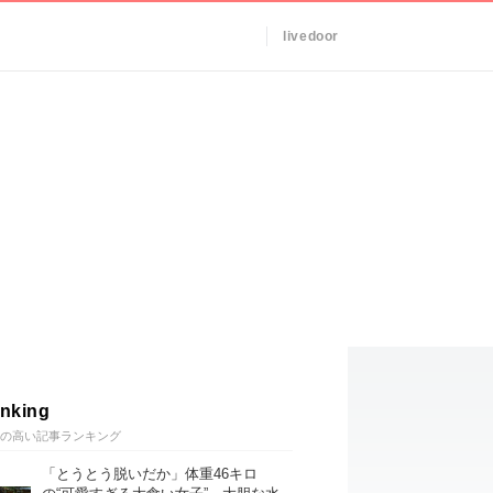
livedoor
nking
の高い記事ランキング
「とうとう脱いだか」体重46キロ