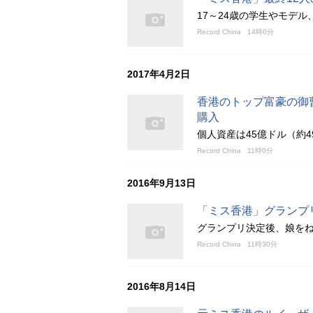
17～24歳の学生やモデ
Record China
14時0分
2017年4月2日
香港のトップ富豪の御
購入
個人資産は45億ドル（約4
Record China
11時0分
2016年9月13日
「ミス香港」グランプ
グランプリ決定後、娘を
Record China
11時30分
2016年8月14日