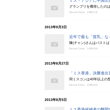
ミス・アジアに中国出
グランプリを獲得したのは
Record China
14時17分
2013年9月3日
近年で最も「貧乳」な
陳(チャン)さんはバスト
Record China
12時50分
2013年8月27日
「ミス香港」決勝進出
同ミスコンは40年以上の
Record China
22時10分
2013年8月5日
ミス香港候補者の醜聞