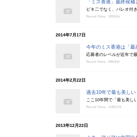
「ミス香港」最終候補
ビキ二でなく、パレオ付
Record China
1時50分
2014年7月17日
今年のミス香港は「最
応募者のレベルが近年で
Record China
0時28分
2014年2月22日
過去10年で最も美しい
ここ10年間で「最も美し
Record China
21時37分
2013年12月22日