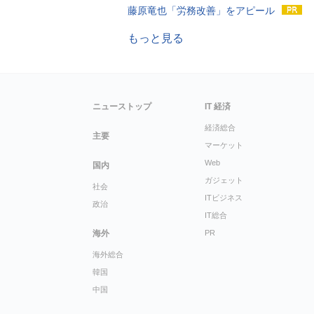
藤原竜也「労務改善」をアピール
もっと見る
ニューストップ
IT 経済
経済総合
主要
マーケット
Web
国内
ガジェット
社会
ITビジネス
政治
IT総合
海外
PR
海外総合
韓国
中国