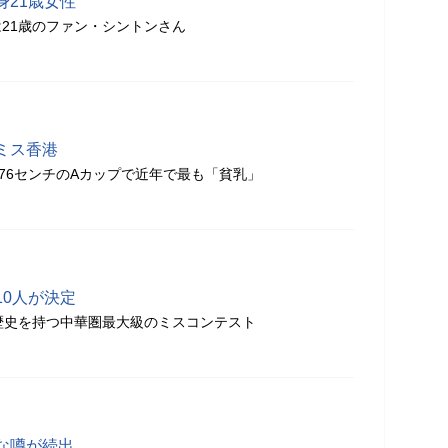
身21歳女性
21歳のファン・シントンさん
ミス香港
は76センチのAカップで近年で最も「貧乳」
10人が決定
歴史を持つ中華圏最大級のミスコンテスト
な噂が続出