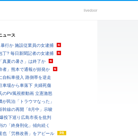
livedoor
ニュース
に暴行か 施設従業員の女逮捕
包丁? 毎日新聞記者の女逮捕
「真夏の暑さ」は終了か
酔者」熊本で通報が頻発か
に自転車侵入 路側帯を逆走
駐車場から車落下 夫婦死傷
氏のPV風視察動画 立憲激怒
隣が民泊「トラウマなった」
新幹線の再開「8月中」示唆
原爆投下巡り広島市長を批判
刑の「終身刑化」傾向続く
竜也「労務改善」をアピール