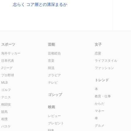
志らく コア層との溝深まるか
スポーツ
芸能
女子
海外サッカー
芸能総合
恋愛
日本代表
音楽
ライフスタイル
Jリーグ
韓流
ファッション
プロ野球
グラビア
トレンド
MLB
テレビ
本
ゴルフ
ゴシップ
教育・仕事
テニス
からだ
格闘技
映画
マネー
競馬
レビュー
車
相撲
プレゼント
グルメ
バスケ
特集