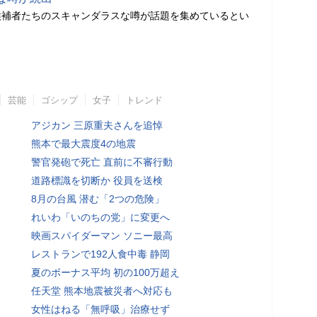
候補者たちのスキャンダラスな噂が話題を集めているとい
芸能
ゴシップ
女子
トレンド
アジカン 三原重夫さんを追悼
熊本で最大震度4の地震
警官発砲で死亡 直前に不審行動
道路標識を切断か 役員を送検
8月の台風 潜む「2つの危険」
れいわ「いのちの党」に変更へ
映画スパイダーマン ソニー最高
レストランで192人食中毒 静岡
夏のボーナス平均 初の100万超え
任天堂 熊本地震被災者へ対応も
女性はねる「無呼吸」治療せず