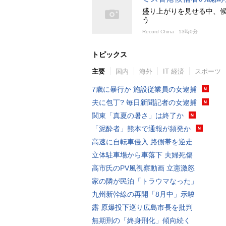
盛り上がりを見せる中、
う
Record China
13時0分
トピックス
主要
国内
海外
IT 経済
スポーツ
7歳に暴行か 施設従業員の女逮捕
夫に包丁? 毎日新聞記者の女逮捕
関東「真夏の暑さ」は終了か
「泥酔者」熊本で通報が頻発か
高速に自転車侵入 路側帯を逆走
立体駐車場から車落下 夫婦死傷
高市氏のPV風視察動画 立憲激怒
家の隣が民泊「トラウマなった」
九州新幹線の再開「8月中」示唆
露 原爆投下巡り広島市長を批判
無期刑の「終身刑化」傾向続く