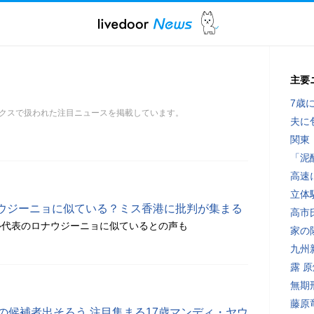
主要
7歳
クスで扱われた注目ニュースを掲載しています。
夫に
関東
「泥
高速
立体
ウジーニョに似ている？ミス香港に批判が集まる
高市
ル代表のロナウジーニョに似ているとの声も
家の
九州
露 
無期
藤原
の候補者出そろう 注目集まる17歳マンディ・ヤウ