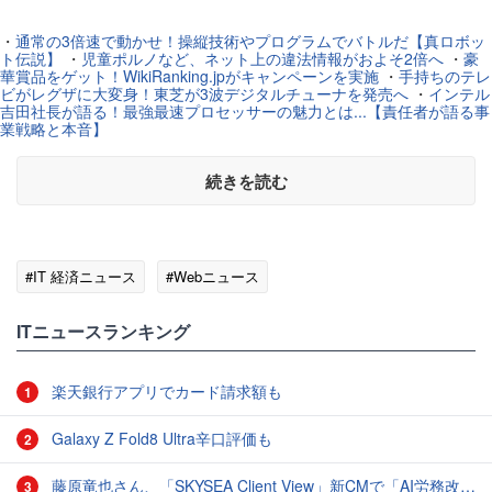
・
通常の3倍速で動かせ！操縦技術やプログラムでバトルだ【真ロボッ
ト伝説】
・
児童ポルノなど、ネット上の違法情報がおよそ2倍へ
・
豪
華賞品をゲット！WikiRanking.jpがキャンペーンを実施
・
手持ちのテレ
ビがレグザに大変身！東芝が3波デジタルチューナを発売へ
・
インテル
吉田社長が語る！最強最速プロセッサーの魅力とは...【責任者が語る事
業戦略と本音】
続きを読む
#IT 経済ニュース
#Webニュース
ITニュースランキング
楽天銀行アプリでカード請求額も
1
Galaxy Z Fold8 Ultra辛口評価も
2
藤原竜也さん、「SKYSEA Client View」新CMで「AI労務改善」をアピール 働き方をAIが分析したら「すぐに休んで」と言われる？
3