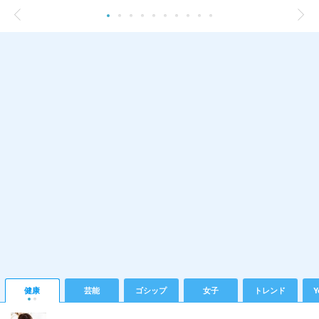
健康
芸能
ゴシップ
女子
トレンド
Y