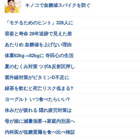
キノコで血糖値スパイクを防ぐ
「モテるためのヒント」326人に
容姿と寿命 28年追跡で見えた差
あたりめ 血糖値を上げない理由
体重62kg→82kgに 寺田心の生活
夏のむくみ対策 ツボ&反射区押し
紫外線対策がビタミンD不足に
緑茶を飲むと死亡リスク低まる?
ヨーグルト いつ食べたらいい?
休みだが疲れる 隠れ疲労対策は
母が娘に減量強要→家庭内別居へ
内科医が低糖質麺を食べ比べ検証