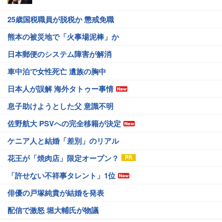
25歳国税職員が脱税か 懲戒免職
熊本の被災地で「火事場泥棒」か
日本郵便のシステム障害が解消
車中泊で女性死亡 遺族の胸中
日本人が誤解 海外タトゥー事情
息子助けようとした父 意識不明
佐野航大 PSVへの完全移籍が決定
ケニア人と結婚「差別」のリアル
花王が「焼肉店」限定オープン？
「許せない不祥事タレント」1位
俳優の戸塚純貴が結婚を発表
配信で激怒 堀大輔氏が物議