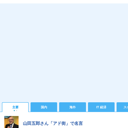
主要
国内
海外
IT 経済
ス
山田五郎さん「アド街」で名言