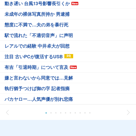
動き遅い 台風13号影響長引くか
未成年の裸体写真所持か 男逮捕
態度に不満で…夫の弟を暴行死
駅で流れた「不適切音声」に声明
レアルでの経験 中井卓大が回想
注目 古いPCが復活するUSB
有吉「引退時期」について言及
嫌と言わないから同意では…見解
執行猶予つけば御の字 記者指摘
バカヤロー…人気声優が別れ悲痛