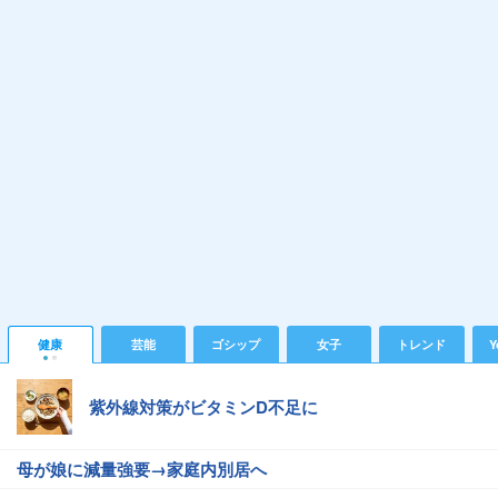
健康
芸能
ゴシップ
女子
トレンド
Y
紫外線対策がビタミンD不足に
母が娘に減量強要→家庭内別居へ