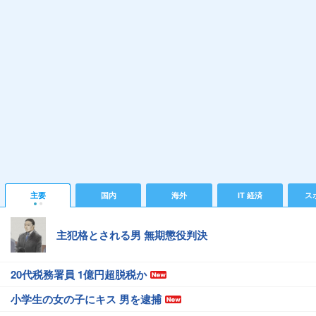
主要
国内
海外
IT 経済
ス
主犯格とされる男 無期懲役判決
20代税務署員 1億円超脱税か
小学生の女の子にキス 男を逮捕