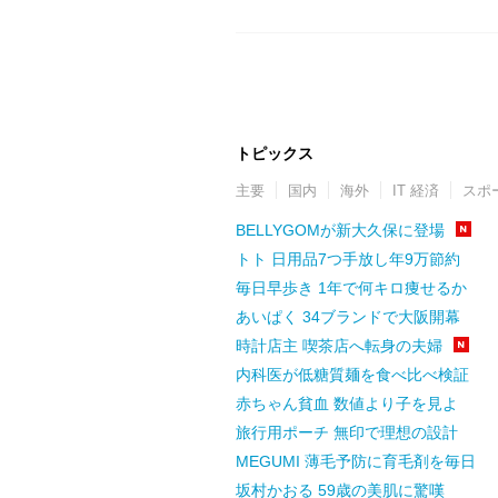
トピックス
主要
国内
海外
IT 経済
スポ
BELLYGOMが新大久保に登場
トト 日用品7つ手放し年9万節約
毎日早歩き 1年で何キロ痩せるか
あいぱく 34ブランドで大阪開幕
時計店主 喫茶店へ転身の夫婦
内科医が低糖質麺を食べ比べ検証
赤ちゃん貧血 数値より子を見よ
旅行用ポーチ 無印で理想の設計
MEGUMI 薄毛予防に育毛剤を毎日
坂村かおる 59歳の美肌に驚嘆