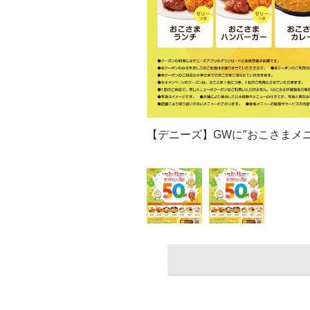
【デニーズ】GWに″おこさまメニ