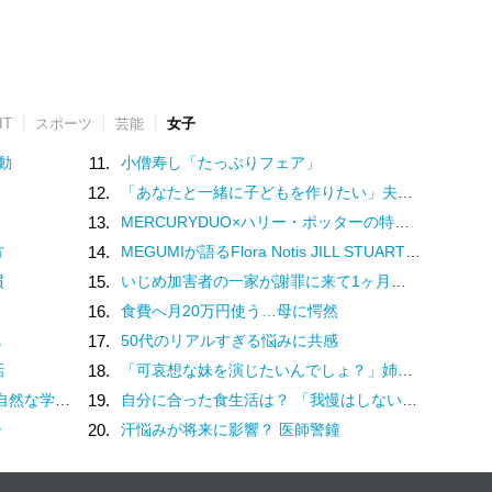
IT
スポーツ
芸能
女子
動
11.
小僧寿し「たっぷりフェア」
12.
「あなたと一緒に子どもを作りたい」夫の実家でアルバムを見て抱いた気持ち／子どもが欲しいかわかりません（17）
13.
MERCURYDUO×ハリー・ポッターの特別コレクション♡魔法界を纏う限定アイテム登場
方
14.
MEGUMIが語るFlora Notis JILL STUARTの新たな香り♡幸福感を纏うフレグランス
慣
15.
いじめ加害者の一家が謝罪に来て1ヶ月。被害者の娘は学校に行けなくなった／娘がいじめをしていました（10）
16.
食費へ月20万円使う…母に愕然
し
17.
50代のリアルすぎる悩みに共感
話
18.
「可哀想な妹を演じたいんでしょ？」姉の幸せを奪い続ける女…両家の顔合わせにまで現れた従妹の恐ろしい正体
と戦うということ。（3）
19.
自分に合った食生活は？ 「我慢はしない」けど「体重は落ちていく」食事内容を模索してみた
ー
20.
汗悩みが将来に影響？ 医師警鐘