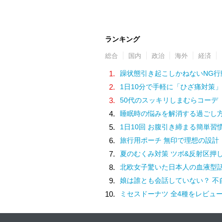
ランキング
総合
国内
政治
海外
経済
1.
躁状態引き起こしかねないNG行
2.
1日10分で手軽に「ひざ痛対策」
3.
50代のスッキリしまむらコーデ
4.
睡眠時の悩みを解消する過ごし
5.
1日10回 お腹引き締まる簡単習
6.
旅行用ポーチ 無印で理想の設計
7.
夏のむくみ対策 ツボ&反射区押
8.
北欧女子驚いた日本人の血液型
9.
娘は誰とも会話していない？ 不自然な学校での様子を話す担任は、さらに余計なことを／家族全員でいじめ
10.
ミセスドーナツ 全4種をレビュ