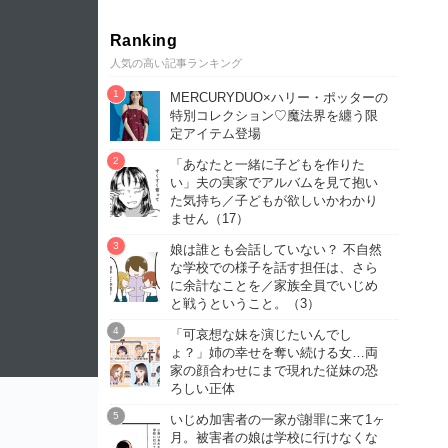
Ranking
人気の高い記事ランキング
MERCURYDUO×ハリー・ポッターの
特別コレクション♡魔法界を纏う限
定アイテム登場
「あなたと一緒に子どもを作りた
い」夫の実家でアルバムを見て抱い
た気持ち／子どもが欲しいかわかり
ません（17）
娘は誰とも会話していない？ 不自然
な学校での様子を話す担任は、さら
に余計なことを／家族全員でいじめ
と戦うということ。（3）
「可哀想な妹を演じたいんでし
ょ？」姉の幸せを奪い続ける女…両
家の顔合わせにまで現れた従妹の恐
ろしい正体
いじめ加害者の一家が謝罪に来て1ヶ
月。被害者の娘は学校に行けなくな