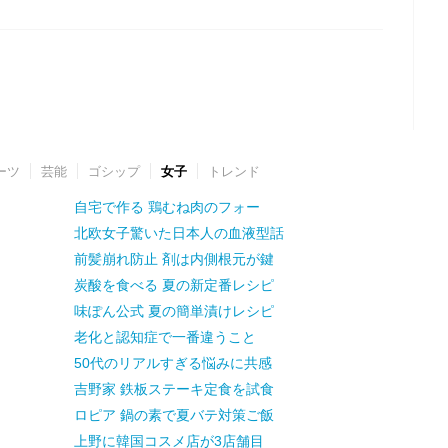
ーツ
芸能
ゴシップ
女子
トレンド
自宅で作る 鶏むね肉のフォー
北欧女子驚いた日本人の血液型話
前髪崩れ防止 剤は内側根元が鍵
炭酸を食べる 夏の新定番レシピ
味ぽん公式 夏の簡単漬けレシピ
老化と認知症で一番違うこと
50代のリアルすぎる悩みに共感
吉野家 鉄板ステーキ定食を試食
ロピア 鍋の素で夏バテ対策ご飯
上野に韓国コスメ店が3店舗目