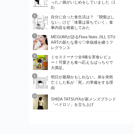
った／娘がいじめをしていました（1
0）
自分に合った食生活は？ 「我慢はし
ない」けど「体重は落ちていく」食
事内容を模索してみた
MEGUMIが語るFlora Notis JILL STU
ARTの新たな香り♡幸福感を纏うフ
レグランス
ミセスドーナツ全4種を実食レビュ
ー！可愛さも食べ応えもばっちりで
大満足。
明日が最期かもしれない。弟を突然
亡くした私が「死」の準備をする理
由
SHIDA TATSUYAが新メンズブランド
「ペドロソ」を立ち上げ