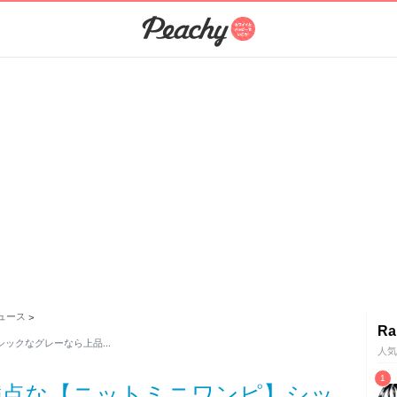
ュース
>
Ra
シックなグレーなら上品…
人気
満点な【ニットミニワンピ】シッ