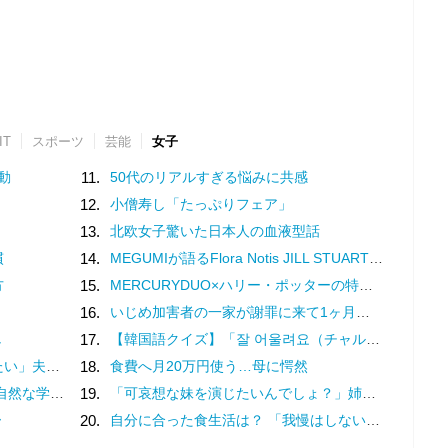
IT
スポーツ
芸能
女子
動
11.
50代のリアルすぎる悩みに共感
12.
小僧寿し「たっぷりフェア」
13.
北欧女子驚いた日本人の血液型話
慣
14.
MEGUMIが語るFlora Notis JILL STUARTの新たな香り♡幸福感を纏うフレグランス
方
15.
MERCURYDUO×ハリー・ポッターの特別コレクション♡魔法界を纏う限定アイテム登場
16.
いじめ加害者の一家が謝罪に来て1ヶ月。被害者の娘は学校に行けなくなった／娘がいじめをしていました（10）
し
17.
【韓国語クイズ】「잘 어울려요（チャル オウルリョヨ）」の意味は？褒め言葉です♡
わかりません（17）
18.
食費へ月20万円使う…母に愕然
と戦うということ。（3）
19.
「可哀想な妹を演じたいんでしょ？」姉の幸せを奪い続ける女…両家の顔合わせにまで現れた従妹の恐ろしい正体
ー
20.
自分に合った食生活は？ 「我慢はしない」けど「体重は落ちていく」食事内容を模索してみた