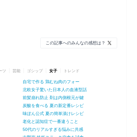
この記事へのみんなの感想は？
ーツ
芸能
ゴシップ
女子
トレンド
自宅で作る 鶏むね肉のフォー
北欧女子驚いた日本人の血液型話
前髪崩れ防止 剤は内側根元が鍵
炭酸を食べる 夏の新定番レシピ
味ぽん公式 夏の簡単漬けレシピ
老化と認知症で一番違うこと
50代のリアルすぎる悩みに共感