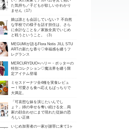
い」夫の実家でアルバムを見て抱い
た気持ち／子どもが欲しいかわかり
ません（17）
娘は誰とも会話していない？ 不自然
な学校での様子を話す担任は、さら
に余計なことを／家族全員でいじめ
と戦うということ。（3）
MEGUMIが語るFlora Notis JILL STU
ARTの新たな香り♡幸福感を纏うフ
レグランス
MERCURYDUO×ハリー・ポッターの
特別コレクション♡魔法界を纏う限
定アイテム登場
ミセスドーナツ全4種を実食レビュ
ー！可愛さも食べ応えもばっちりで
大満足。
「可哀想な妹を演じたいんでし
ょ？」姉の幸せを奪い続ける女…両
家の顔合わせにまで現れた従妹の恐
ろしい正体
いじめ加害者の一家が謝罪に来て1ヶ