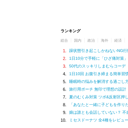
ランキング
総合
国内
政治
海外
経済
1.
躁状態引き起こしかねないNG行
2.
1日10分で手軽に「ひざ痛対策」
3.
50代のスッキリしまむらコーデ
4.
1日10回 お腹引き締まる簡単習
5.
睡眠時の悩みを解消する過ごし
6.
旅行用ポーチ 無印で理想の設計
7.
夏のむくみ対策 ツボ&反射区押
8.
「あなたと一緒に子どもを作りたい」夫の実家でアルバムを見て抱いた気持ち／子どもが欲しいか
9.
娘は誰とも会話していない？ 不自然な学校での様子を話す担任は、さらに余計なことを／家族全員でいじめ
10.
ミセスドーナツ 全4種をレビュ