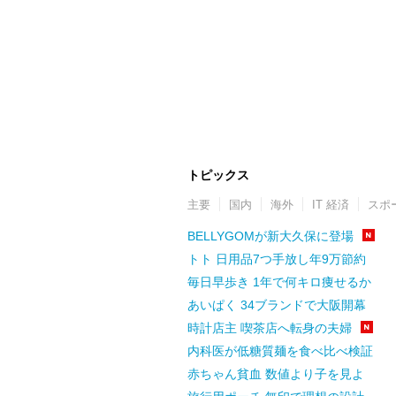
トピックス
主要
国内
海外
IT 経済
スポ
BELLYGOMが新大久保に登場
トト 日用品7つ手放し年9万節約
毎日早歩き 1年で何キロ痩せるか
あいぱく 34ブランドで大阪開幕
時計店主 喫茶店へ転身の夫婦
内科医が低糖質麺を食べ比べ検証
赤ちゃん貧血 数値より子を見よ