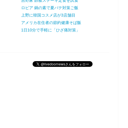
吉野家 鉄板ステーキ定食を試食
ロピア 鍋の素で夏バテ対策ご飯
上野に韓国コスメ店が3店舗目
アメリカ在住者の節約健康そば飯
1日10分で手軽に「ひざ痛対策」