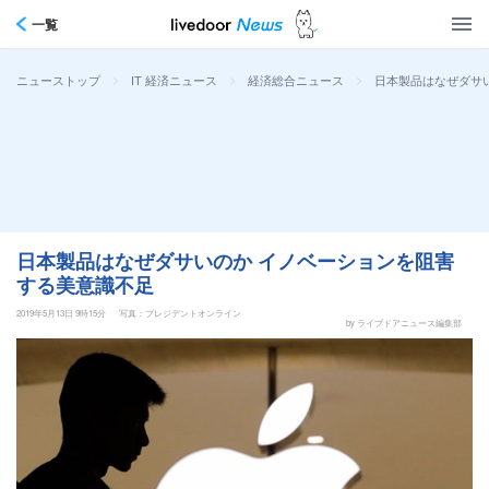
一覧
>
>
>
日本製品はなぜダサ
ニューストップ
IT 経済ニュース
経済総合ニュース
日本製品はなぜダサいのか イノベーションを阻害
する美意識不足
2019年5月13日 9時15分
写真：プレジデントオンライン
by ライブドアニュース編集部