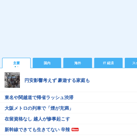
主要
国内
海外
IT 経済
ス
円安影響考えず 豪遊する家庭も
東名や関越道で帰省ラッシュ渋滞
大阪メトロの列車で「煙が充満」
在留資格なし 越人が惨事起こす
新幹線できても生きてない 辛辣