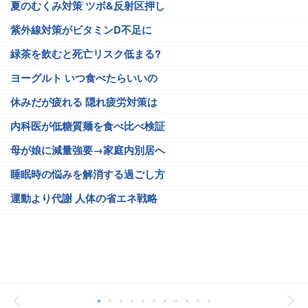
夏のむくみ対策 ツボ&反射区押し
紫外線対策がビタミンD不足に
緑茶を飲むと死亡リスク低まる?
ヨーグルト いつ食べたらいいの
休みだが疲れる 隠れ疲労対策は
内科医が低糖質麺を食べ比べ検証
母が娘に減量強要→家庭内別居へ
睡眠時の悩みを解消する過ごし方
運動より代謝 人体の省エネ戦略