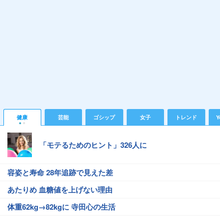
健康
芸能
ゴシップ
女子
トレンド
Y
「モテるためのヒント」326人に
容姿と寿命 28年追跡で見えた差
あたりめ 血糖値を上げない理由
体重62kg→82kgに 寺田心の生活