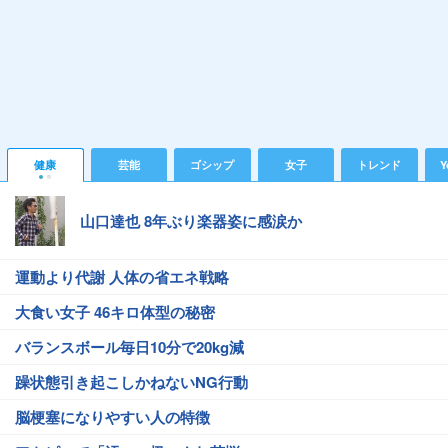
健康
芸能
ゴシップ
女子
トレンド
Y
山口達也 8年ぶり楽器姿に感涙か
運動より代謝 人体の省エネ戦略
大食い女子 46キロ体型の秘密
バランスボール毎日10分で20kg減
躁状態引き起こしかねないNG行動
脳梗塞になりやすい人の特徴