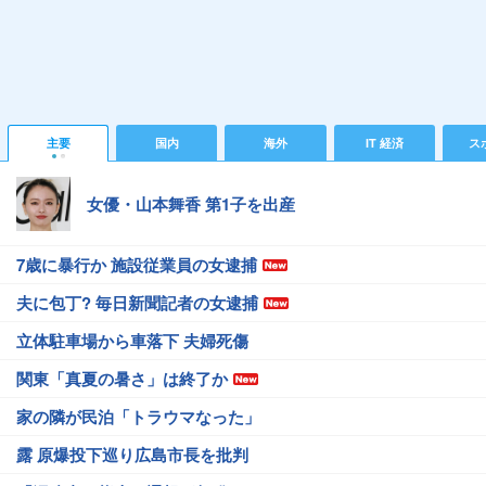
主要
国内
海外
IT 経済
ス
女優・山本舞香 第1子を出産
7歳に暴行か 施設従業員の女逮捕
夫に包丁? 毎日新聞記者の女逮捕
立体駐車場から車落下 夫婦死傷
関東「真夏の暑さ」は終了か
家の隣が民泊「トラウマなった」
露 原爆投下巡り広島市長を批判