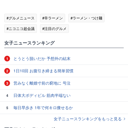
#グルメニュース
#辛ラーメン
#ラーメン・つけ麺
#ニコニコ超会議
#注目のグルメ
女子ニュースランキング
とうとう脱いだか 予想外の結末
1
1日10回 お腹引き締まる簡単習慣
2
営みなく離婚寸前の窮地に 号泣
3
日体大ボディビル 筋肉半端ない
4
毎日早歩き 1年で何キロ痩せるか
5
女子ニュースランキングをもっと見る