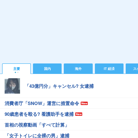
主要
国内
海外
IT 経済
ス
「43億円分」キャンセル? 女逮捕
消費者庁「SNOW」運営に措置命令
90歳患者を殴る? 看護助手を逮捕
首相の視察動画「すべて計算」
「女子トイレに全裸の男」逮捕