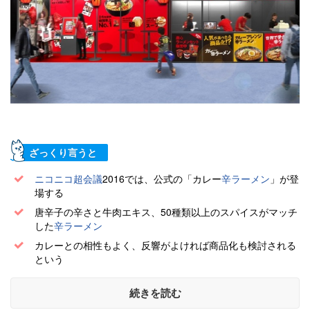
ざっくり言うと
ニコニコ超会議
2016では、公式の「カレー
辛ラーメン
」が登
場する
唐辛子の辛さと牛肉エキス、50種類以上のスパイスがマッチ
した
辛ラーメン
カレーとの相性もよく、反響がよければ商品化も検討される
という
続きを読む