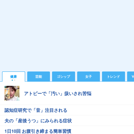
健康
芸能
ゴシップ
女子
トレンド
Y
アトピーで「汚い」扱いされ苦悩
認知症研究で「音」注目される
夫の「産後うつ」にみられる症状
1日10回 お腹引き締まる簡単習慣