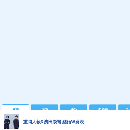
主要
国内
海外
IT 経済
ス
重岡大毅&濱田崇裕 結婚W発表