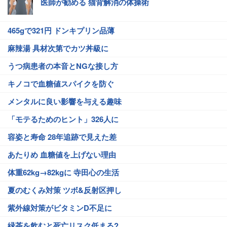
医師が勧める 猫背解消の体操術
465gで321円 ドンキプリン品薄
麻辣湯 具材次第でカツ丼級に
うつ病患者の本音とNGな接し方
キノコで血糖値スパイクを防ぐ
メンタルに良い影響を与える趣味
「モテるためのヒント」326人に
容姿と寿命 28年追跡で見えた差
あたりめ 血糖値を上げない理由
体重62kg→82kgに 寺田心の生活
夏のむくみ対策 ツボ&反射区押し
紫外線対策がビタミンD不足に
緑茶を飲むと死亡リスク低まる?