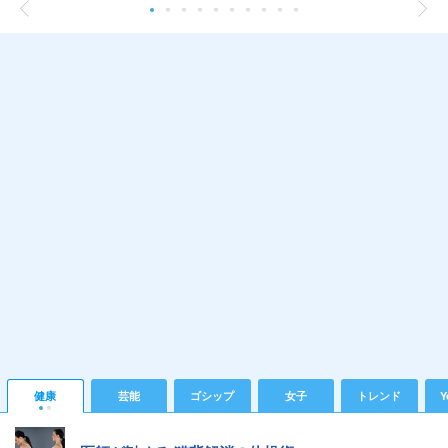
健康
芸能
ゴシップ
女子
トレンド
Y