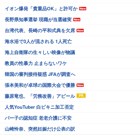
イオン爆発「貴重品OK」と許可か
長野県知事選挙 現職が当選確実
台湾代表、長崎の平和式典を欠席
海水浴で3人が流される 1人死亡
海上自衛隊の生々しい映像が物議
教員の性暴力 止まらないワケ
韓国の審判接待疑惑 JFAが調査へ
張本美和が卓球の国際大会で優勝
藤原竜也、「労務改善」アピール
人気YouTuber 白ビキニ加工否定
パー子の認知症 老老介護に不安
山崎怜奈、突然妊娠だけ公表の訳