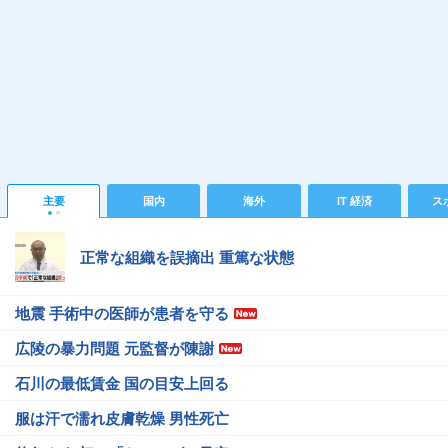
主要
国内
海外
IT 経済
ス
正常な組織を誤摘出 重篤な状態
地震 手術中の医師が患者を守る
広陵の暴力問題 元監督が陳謝
石川の最低賃金 国の目安上回る
服は汗で濡れ皮膚乾燥 男性死亡