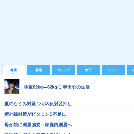
健康
芸能
ゴシップ
女子
トレンド
Y
体重62kg→82kgに 寺田心の生活
夏のむくみ対策 ツボ&反射区押し
紫外線対策がビタミンD不足に
母が娘に減量強要→家庭内別居へ