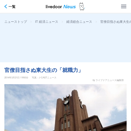
一覧
>
>
>
官僚目指さぬ東大生
ニューストップ
IT 経済ニュース
経済総合ニュース
官僚目指さぬ東大生の「就職力」
2014年3月21日 11時0分
写真：J-CASTニュース
by ライブドアニュース編集部