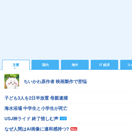
主要
国内
海外
IT 経済
ス
ちいかわ原作者 映画製作で苦悩
子ども3人を2日半放置 母親逮捕
海水浴場 中学生と小学生が死亡
USJ神ライド 終了惜しむ声
なぜ人間はAI画像に違和感持つ?