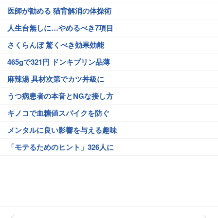
医師が勧める 猫背解消の体操術
人生台無しに…やめるべき7項目
さくらんぼ 驚くべき効果効能
465gで321円 ドンキプリン品薄
麻辣湯 具材次第でカツ丼級に
うつ病患者の本音とNGな接し方
キノコで血糖値スパイクを防ぐ
メンタルに良い影響を与える趣味
「モテるためのヒント」326人に