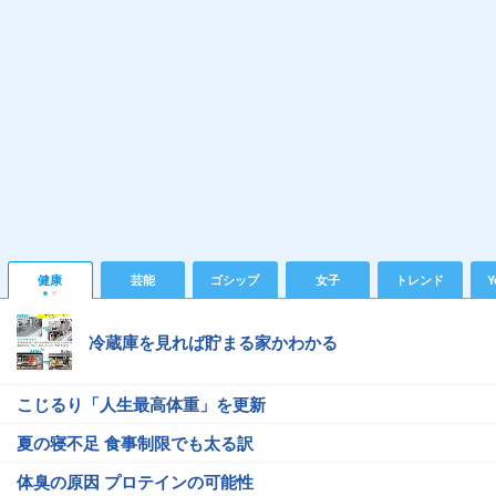
健康
芸能
ゴシップ
女子
トレンド
Y
冷蔵庫を見れば貯まる家かわかる
こじるり「人生最高体重」を更新
夏の寝不足 食事制限でも太る訳
体臭の原因 プロテインの可能性