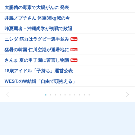
大腸菌の毒素で大腸がんに 発表
井脇ノブ子さん 体重38kg減の今
昨夏覇者・沖縄尚学が初戦で敗退
ニシダ 筋力はラグビー選手並み
猛暑の韓国 仁川空港が避暑地に
さんま 夏の甲子園に苦言し物議
18歳アイドル「子持ち」運営公表
WEST.のW結婚「自由で頭抱える」