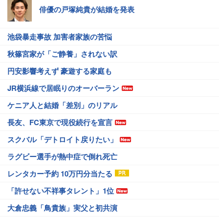
俳優の戸塚純貴が結婚を発表
池袋暴走事故 加害者家族の苦悩
秋篠宮家が「ご静養」されない訳
円安影響考えず 豪遊する家庭も
JR横浜線で居眠りのオーバーラン
ケニア人と結婚「差別」のリアル
長友、FC東京で現役続行を宣言
スクバル「デトロイト戻りたい」
ラグビー選手が熱中症で倒れ死亡
レンタカー予約 10万円分当たる
「許せない不祥事タレント」1位
大倉忠義「鳥貴族」実父と初共演