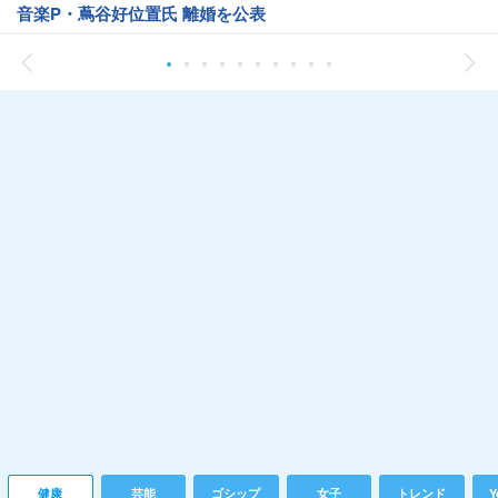
音楽P・蔦谷好位置氏 離婚を公表
健康
芸能
ゴシップ
女子
トレンド
Y