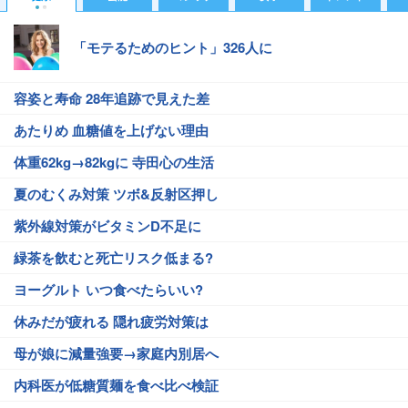
「モテるためのヒント」326人に
容姿と寿命 28年追跡で見えた差
あたりめ 血糖値を上げない理由
体重62kg→82kgに 寺田心の生活
夏のむくみ対策 ツボ&反射区押し
紫外線対策がビタミンD不足に
緑茶を飲むと死亡リスク低まる?
ヨーグルト いつ食べたらいい?
休みだが疲れる 隠れ疲労対策は
母が娘に減量強要→家庭内別居へ
内科医が低糖質麺を食べ比べ検証