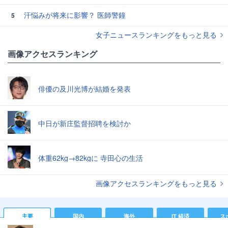
汗悩みが将来に影響？ 医師警鐘
5
女子ニュースランキングをもっと見る
画像アクセスランキング
俳優の及川光博が結婚を発表
中日が新庄監督招聘を検討か
体重62kg→82kgに 寺田心の生活
画像アクセスランキングをもっと見る
主要
国内
海外
IT 経済
ス