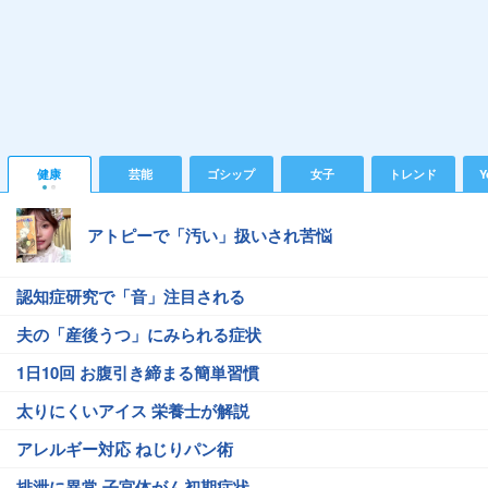
健康
芸能
ゴシップ
女子
トレンド
Y
アトピーで「汚い」扱いされ苦悩
認知症研究で「音」注目される
夫の「産後うつ」にみられる症状
1日10回 お腹引き締まる簡単習慣
太りにくいアイス 栄養士が解説
アレルギー対応 ねじりパン術
排泄に異常 子宮体がん初期症状