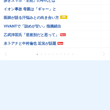
歩きスマホ「主犯」の年代とは
イオン事故 母親は「ギャー」と
医師が語る汗悩みとの向き合い方
VIVANTで「詰めが甘い」指摘続出
乙武洋匡氏「逆差別だと思って」
水卜アナと中村倫也 近況が話題