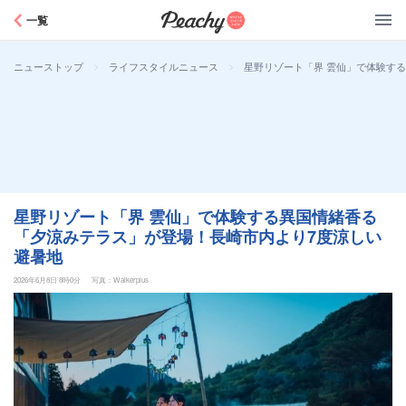
Peachy
一覧
>
>
星野リゾート「界 雲仙」で体験す
ニューストップ
ライフスタイルニュース
星野リゾート「界 雲仙」で体験する異国情緒香る
「夕涼みテラス」が登場！長崎市内より7度涼しい
避暑地
2026年6月8日 8時0分
写真：Walkerplus