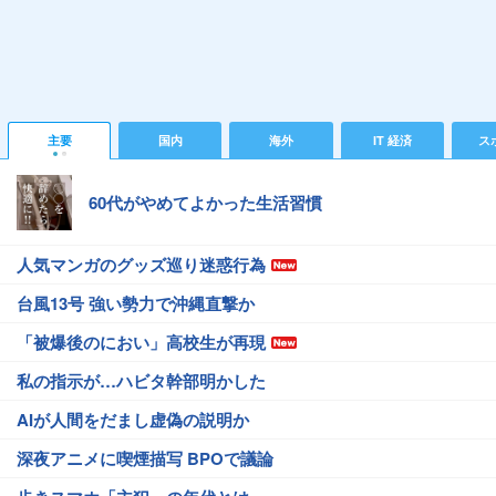
主要
国内
海外
IT 経済
ス
60代がやめてよかった生活習慣
人気マンガのグッズ巡り迷惑行為
台風13号 強い勢力で沖縄直撃か
「被爆後のにおい」高校生が再現
私の指示が…ハビタ幹部明かした
AIが人間をだまし虚偽の説明か
深夜アニメに喫煙描写 BPOで議論