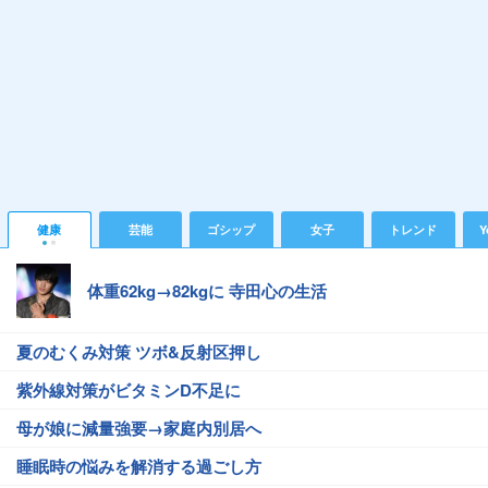
健康
芸能
ゴシップ
女子
トレンド
Y
体重62kg→82kgに 寺田心の生活
夏のむくみ対策 ツボ&反射区押し
紫外線対策がビタミンD不足に
母が娘に減量強要→家庭内別居へ
睡眠時の悩みを解消する過ごし方