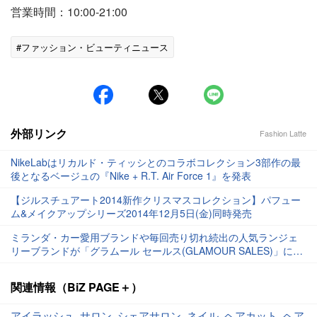
営業時間：10:00-21:00
#ファッション・ビューティニュース
外部リンク
Fashion Latte
NikeLabはリカルド・ティッシとのコラボコレクション3部作の最
後となるベージュの『Nike + R.T. Air Force 1』を発表
【ジルスチュアート2014新作クリスマスコレクション】パフュー
ム&メイクアップシリーズ2014年12月5日(金)同時発売
ミランダ・カー愛用ブランドや毎回売り切れ続出の人気ランジェ
リーブランドが「グラムール セールス(GLAMOUR SALES)」に登
場
関連情報（BiZ PAGE＋）
アイラッシュ
,
サロン
,
シェアサロン
,
ネイル
,
ヘアカット
,
ヘア