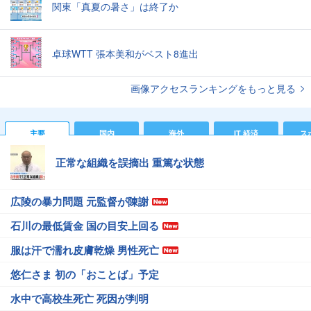
関東「真夏の暑さ」は終了か
卓球WTT 張本美和がベスト8進出
画像アクセスランキングをもっと見る
主要
国内
海外
IT 経済
ス
正常な組織を誤摘出 重篤な状態
広陵の暴力問題 元監督が陳謝
石川の最低賃金 国の目安上回る
服は汗で濡れ皮膚乾燥 男性死亡
悠仁さま 初の「おことば」予定
水中で高校生死亡 死因が判明