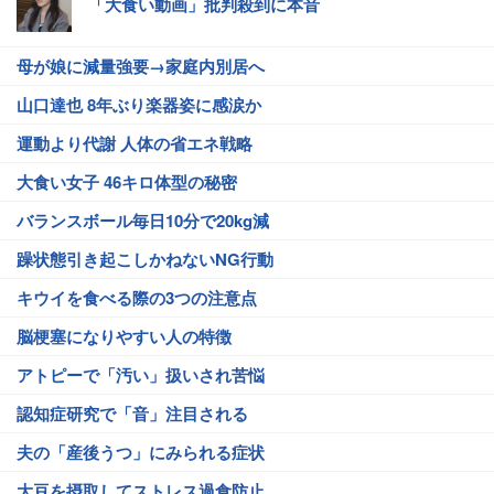
「大食い動画」批判殺到に本音
母が娘に減量強要→家庭内別居へ
山口達也 8年ぶり楽器姿に感涙か
運動より代謝 人体の省エネ戦略
大食い女子 46キロ体型の秘密
バランスボール毎日10分で20kg減
躁状態引き起こしかねないNG行動
キウイを食べる際の3つの注意点
脳梗塞になりやすい人の特徴
アトピーで「汚い」扱いされ苦悩
認知症研究で「音」注目される
夫の「産後うつ」にみられる症状
大豆を摂取してストレス過食防止