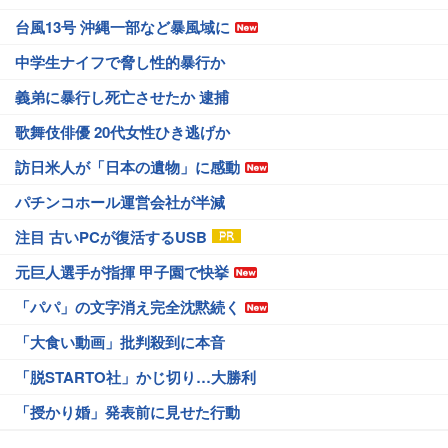
台風13号 沖縄一部など暴風域に
中学生ナイフで脅し性的暴行か
義弟に暴行し死亡させたか 逮捕
歌舞伎俳優 20代女性ひき逃げか
訪日米人が「日本の遺物」に感動
パチンコホール運営会社が半減
注目 古いPCが復活するUSB
元巨人選手が指揮 甲子園で快挙
「パパ」の文字消え完全沈黙続く
「大食い動画」批判殺到に本音
「脱STARTO社」かじ切り…大勝利
「授かり婚」発表前に見せた行動