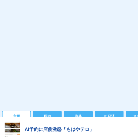
主要
国内
海外
IT 経済
ス
AI予約に店側激怒「もはやテロ」