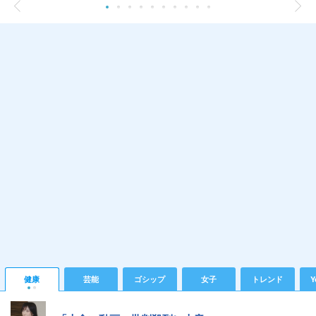
健康
芸能
ゴシップ
女子
トレンド
Y