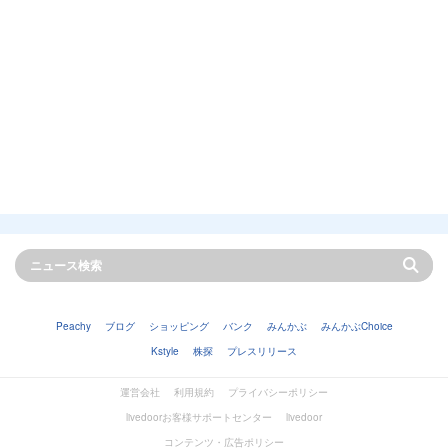
Peachy
ブログ
ショッピング
バンク
みんかぶ
みんかぶChoice
Kstyle
株探
プレスリリース
運営会社
利用規約
プライバシーポリシー
livedoorお客様サポートセンター
livedoor
コンテンツ・広告ポリシー