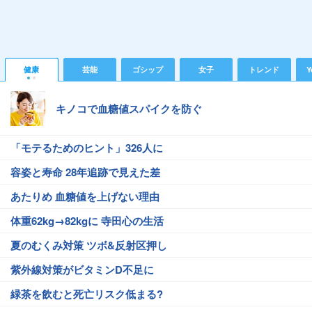
健康
芸能
ゴシップ
女子
トレンド
Y
キノコで血糖値スパイクを防ぐ
「モテるためのヒント」326人に
容姿と寿命 28年追跡で見えた差
あたりめ 血糖値を上げない理由
体重62kg→82kgに 寺田心の生活
夏のむくみ対策 ツボ&反射区押し
紫外線対策がビタミンD不足に
緑茶を飲むと死亡リスク低まる?