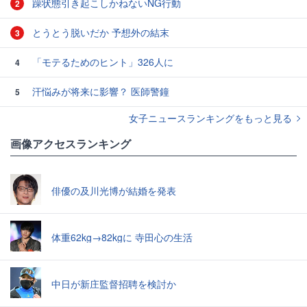
躁状態引き起こしかねないNG行動
2
とうとう脱いだか 予想外の結末
3
「モテるためのヒント」326人に
4
汗悩みが将来に影響？ 医師警鐘
5
女子ニュースランキングをもっと見る
画像アクセスランキング
俳優の及川光博が結婚を発表
体重62kg→82kgに 寺田心の生活
中日が新庄監督招聘を検討か