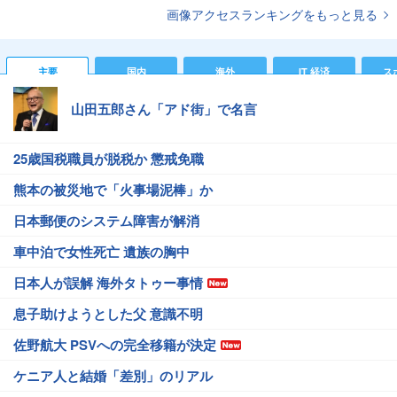
画像アクセスランキングをもっと見る
主要
国内
海外
IT 経済
ス
山田五郎さん「アド街」で名言
25歳国税職員が脱税か 懲戒免職
熊本の被災地で「火事場泥棒」か
日本郵便のシステム障害が解消
車中泊で女性死亡 遺族の胸中
日本人が誤解 海外タトゥー事情
息子助けようとした父 意識不明
佐野航大 PSVへの完全移籍が決定
ケニア人と結婚「差別」のリアル