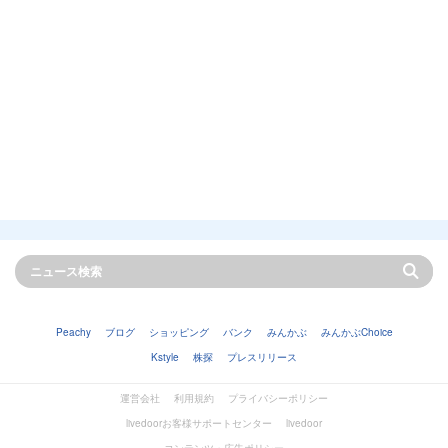
Peachy
ブログ
ショッピング
バンク
みんかぶ
みんかぶChoice
Kstyle
株探
プレスリリース
運営会社
利用規約
プライバシーポリシー
livedoorお客様サポートセンター
livedoor