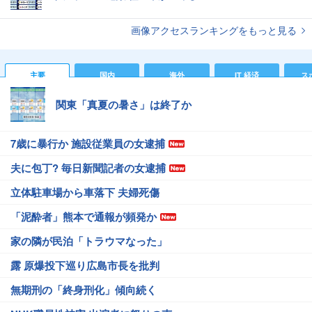
画像アクセスランキングをもっと見る
主要
国内
海外
IT 経済
ス
関東「真夏の暑さ」は終了か
7歳に暴行か 施設従業員の女逮捕
夫に包丁? 毎日新聞記者の女逮捕
立体駐車場から車落下 夫婦死傷
「泥酔者」熊本で通報が頻発か
家の隣が民泊「トラウマなった」
露 原爆投下巡り広島市長を批判
無期刑の「終身刑化」傾向続く