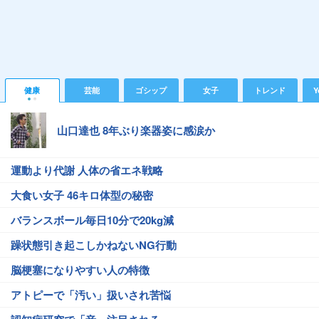
健康
芸能
ゴシップ
女子
トレンド
Y
山口達也 8年ぶり楽器姿に感涙か
運動より代謝 人体の省エネ戦略
大食い女子 46キロ体型の秘密
バランスボール毎日10分で20kg減
躁状態引き起こしかねないNG行動
脳梗塞になりやすい人の特徴
アトピーで「汚い」扱いされ苦悩