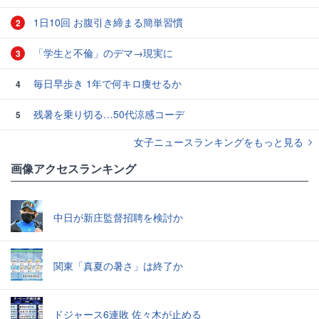
1日10回 お腹引き締まる簡単習慣
2
「学生と不倫」のデマ→現実に
3
毎日早歩き 1年で何キロ痩せるか
4
残暑を乗り切る…50代涼感コーデ
5
女子ニュースランキングをもっと見る
画像アクセスランキング
中日が新庄監督招聘を検討か
関東「真夏の暑さ」は終了か
ドジャース6連敗 佐々木が止める