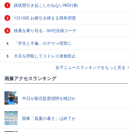
躁状態引き起こしかねないNG行動
1
1日10回 お腹引き締まる簡単習慣
2
残暑を乗り切る…50代涼感コーデ
3
「学生と不倫」のデマ→現実に
4
大豆を摂取してストレス過食防止
5
女子ニュースランキングをもっと見る
画像アクセスランキング
中日が新庄監督招聘を検討か
関東「真夏の暑さ」は終了か