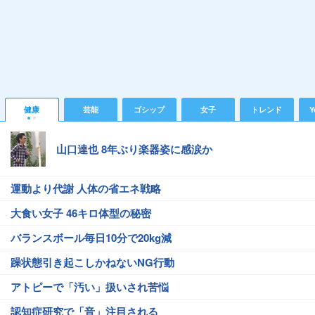
健康
芸能
ゴシップ
女子
トレンド
Y
山口達也 8年ぶり楽器姿に感涙か
運動より代謝 人体の省エネ戦略
大食い女子 46キロ体型の秘密
バランスボール毎日10分で20kg減
躁状態引き起こしかねないNG行動
アトピーで「汚い」扱いされ苦悩
認知症研究で「音」注目される