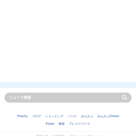
Peachy
ブログ
ショッピング
バンク
みんかぶ
みんかぶChoice
Kstyle
株探
プレスリリース
運営会社
利用規約
プライバシーポリシー