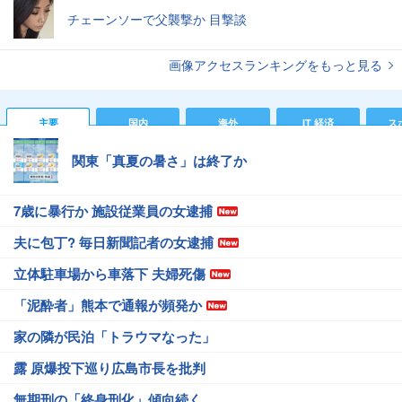
チェーンソーで父襲撃か 目撃談
画像アクセスランキングをもっと見る
主要
国内
海外
IT 経済
ス
関東「真夏の暑さ」は終了か
7歳に暴行か 施設従業員の女逮捕
夫に包丁? 毎日新聞記者の女逮捕
立体駐車場から車落下 夫婦死傷
「泥酔者」熊本で通報が頻発か
家の隣が民泊「トラウマなった」
露 原爆投下巡り広島市長を批判
無期刑の「終身刑化」傾向続く