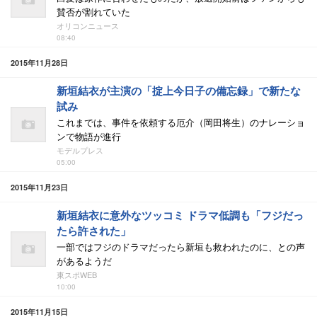
賛否が割れていた
オリコンニュース
08:40
2015年11月28日
新垣結衣が主演の「掟上今日子の備忘録」で新たな
試み
これまでは、事件を依頼する厄介（岡田将生）のナレーショ
ンで物語が進行
モデルプレス
05:00
2015年11月23日
新垣結衣に意外なツッコミ ドラマ低調も「フジだっ
たら許された」
一部ではフジのドラマだったら新垣も救われたのに、との声
があるようだ
東スポWEB
10:00
2015年11月15日