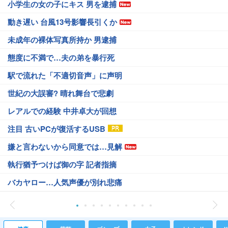
小学生の女の子にキス 男を逮捕
動き遅い 台風13号影響長引くか
未成年の裸体写真所持か 男逮捕
態度に不満で…夫の弟を暴行死
駅で流れた「不適切音声」に声明
世紀の大誤審? 晴れ舞台で悲劇
レアルでの経験 中井卓大が回想
注目 古いPCが復活するUSB
嫌と言わないから同意では…見解
執行猶予つけば御の字 記者指摘
バカヤロー…人気声優が別れ悲痛