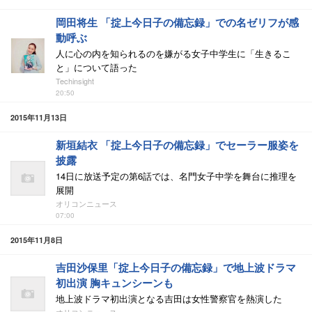
岡田将生 「掟上今日子の備忘録」での名ゼリフが感
動呼ぶ
人に心の内を知られるのを嫌がる女子中学生に「生きるこ
と」について語った
Techinsight
20:50
2015年11月13日
新垣結衣 「掟上今日子の備忘録」でセーラー服姿を
披露
14日に放送予定の第6話では、名門女子中学を舞台に推理を
展開
オリコンニュース
07:00
2015年11月8日
吉田沙保里「掟上今日子の備忘録」で地上波ドラマ
初出演 胸キュンシーンも
地上波ドラマ初出演となる吉田は女性警察官を熱演した