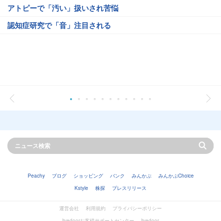
アトピーで「汚い」扱いされ苦悩
認知症研究で「音」注目される
Peachy
ブログ
ショッピング
バンク
みんかぶ
みんかぶChoice
Kstyle
株探
プレスリリース
運営会社
利用規約
プライバシーポリシー
livedoorお客様サポートセンター
livedoor