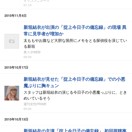
オリコンニュース
01:10
2015年11月4日
新垣結衣が出演の「掟上今日子の備忘録」の現場 異
常に見学者が増加か
太ももやお腹など大胆な箇所にメモをとる探偵役を演じてい
る新垣
東スポWEB
06:00
2015年10月17日
新垣結衣が見せた「掟上今日子の備忘録」での小悪
魔ぶりに胸キュン
スタッフは新垣結衣の演じる今日子の小悪魔っぷりに、とき
めいているそう
週刊女性PRIME
05:00
2015年10月13日
新垣結衣の主演「掟上今日子の備忘録」 初回視聴率