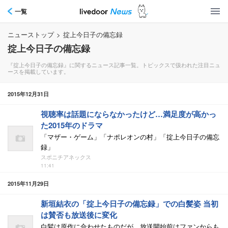
一覧
ニューストップ
>
掟上今日子の備忘録
掟上今日子の備忘録
『掟上今日子の備忘録』に関するニュース記事一覧。トピックスで扱われた注目ニュ
ースを掲載しています。
2015年12月31日
視聴率は話題にならなかったけど…満足度が高かっ
た2015年のドラマ
「マザー・ゲーム」「ナポレオンの村」「掟上今日子の備忘
録」
スポニチアネックス
11:41
2015年11月29日
新垣結衣の「掟上今日子の備忘録」での白髪姿 当初
は賛否も放送後に変化
白髪は原作に合わせたものだが、放送開始前はファンからも