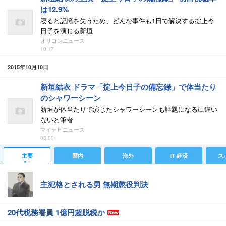
は12.9%
寝ると記憶を失うため、どんな事件も1日で解決する掟上今
日子を演じる新垣
オリコンニュース
10:17
2015年10月10日
新垣結衣 ドラマ「掟上今日子の備忘録」で体当たり
のシャワーシーン
新垣が体当たりで演じたシャワーシーンも話題になるに違い
ないと筆者
マイナビニュース
08:00
主要
国内
海外
IT 経済
ス
主犯格とされる男 無期懲役判決
20代税務署員 1億円超脱税か