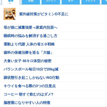
健康
芸能
ゴシップ
女子
トレンド
Y
紫外線対策がビタミンD不足に
母が娘に減量強要→家庭内別居へ
睡眠時の悩みを解消する過ごし方
運動より代謝 人体の省エネ戦略
歯科の保健治療を巡る「大嘘」
大食い女子 46キロ体型の秘密
バランスボール毎日10分で20kg減
躁状態引き起こしかねないNG行動
キウイを食べる際の3つの注意点
コーヒー 朝すぐ飲むのはダメ?
脳梗塞になりやすい人の特徴