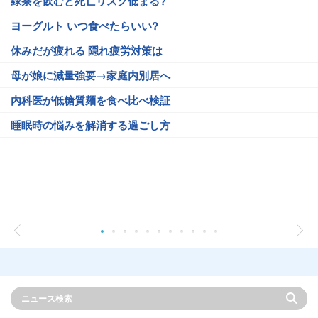
緑茶を飲むと死亡リスク低まる?
ヨーグルト いつ食べたらいい?
休みだが疲れる 隠れ疲労対策は
母が娘に減量強要→家庭内別居へ
内科医が低糖質麺を食べ比べ検証
睡眠時の悩みを解消する過ごし方