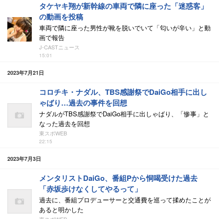
タケヤキ翔が新幹線の車両で隣に座った「迷惑客」
の動画を投稿
車両で隣に座った男性が靴を脱いでいて「匂いが辛い」と動
画で報告
J-CASTニュース
15:01
2023年7月21日
コロチキ・ナダル、TBS感謝祭でDaiGo相手に出し
ゃばり…過去の事件を回想
ナダルがTBS感謝祭でDaiGo相手に出しゃばり、「惨事」と
なった過去を回想
東スポWEB
22:15
2023年7月3日
メンタリストDaiGo、番組Pから恫喝受けた過去
「赤坂歩けなくしてやるって」
過去に、番組プロデューサーと交通費を巡って揉めたことが
あると明かした