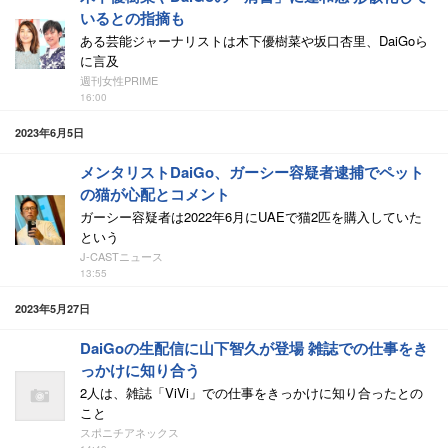
いるとの指摘も
ある芸能ジャーナリストは木下優樹菜や坂口杏里、DaiGoら
に言及
週刊女性PRIME
16:00
2023年6月5日
メンタリストDaiGo、ガーシー容疑者逮捕でペット
の猫が心配とコメント
ガーシー容疑者は2022年6月にUAEで猫2匹を購入していた
という
J-CASTニュース
13:55
2023年5月27日
DaiGoの生配信に山下智久が登場 雑誌での仕事をき
っかけに知り合う
2人は、雑誌「ViVi」での仕事をきっかけに知り合ったとの
こと
スポニチアネックス