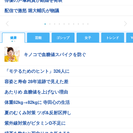
俳優の戸塚純貴が結婚を発表
配信で激怒 堀大輔氏が物議
健康
芸能
ゴシップ
女子
トレンド
Y
キノコで血糖値スパイクを防ぐ
「モテるためのヒント」326人に
容姿と寿命 28年追跡で見えた差
あたりめ 血糖値を上げない理由
体重62kg→82kgに 寺田心の生活
夏のむくみ対策 ツボ&反射区押し
紫外線対策がビタミンD不足に