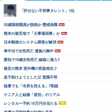
「許せない不祥事タレント」1位
25歳国税職員が脱税か 懲戒免職
熊本の被災地で「火事場泥棒」か
日本郵便のシステム障害が解消
車中泊で女性死亡 遺族の胸中
愛知で19歳女性死亡 線路に侵入?
被災の熊本 室外機の窃盗相次ぐ
息子助けようとした父 意識不明
猛暑でも「冷房を控える」7割超
ケニア人と結婚「差別」のリアル
レンタカー予約 10万円分当たる