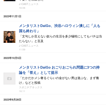
J-CASTニュース
16:06
2023年11月1日
メンタリストDaiGo、渋谷ハロウィン潰しに「人も
国も終わり」
「文句しか言えない奴らの生活を多少犠牲にしてもバチは当
たらない」と言及
J-CASTニュース
11:59
2023年10月5日
メンタリストDaiGo おごりおごられ問題に3つの持
論を「答え」として提示
「たかだかメシ奢るぐらいの金がない男は遊ぶな、まず働
け」などと投稿
スポニチアネックス
16:11
2023年9月28日