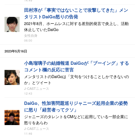
14:49
田村淳が「事実ではないことで攻撃してきた」メン
タリストDaiGo怒りの告発
2021年8月、ホームレスに対する差別的発言で炎上し、活動
休止していたDaiGo
女性自身
06:00
2023年5月16日
小島瑠璃子の結婚報道 DaiGoが「ブーイング」する
コメント欄の反応に苦言
メンタリストのDaiGoは「文句をつけることしかできないの
か」とツイート
J-CASTニュース
12:43
DaiGo、性加害問題巡りジャニーズ起用企業の姿勢
に怒り「経営者ってクソ」
ジャニーズのタレントをCMなどに起用している一部企業に
怒りをあらわ
J-CASTニュース
11:46