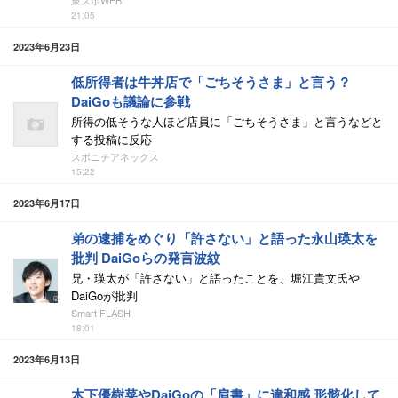
東スポWEB
21:05
2023年6月23日
低所得者は牛丼店で「ごちそうさま」と言う？
DaiGoも議論に参戦
所得の低そうな人ほど店員に「ごちそうさま」と言うなどと
する投稿に反応
スポニチアネックス
15:22
2023年6月17日
弟の逮捕をめぐり「許さない」と語った永山瑛太を
批判 DaiGoらの発言波紋
兄・瑛太が「許さない」と語ったことを、堀江貴文氏や
DaiGoが批判
Smart FLASH
18:01
2023年6月13日
木下優樹菜やDaiGoの「肩書」に違和感 形骸化して