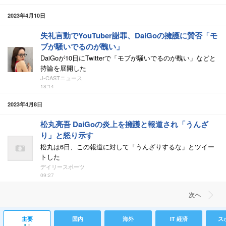
2023年4月10日
失礼言動でYouTuber謝罪、DaiGoの擁護に賛否「モ
ブが騒いでるのが醜い」
DaiGoが10日にTwitterで「モブが騒いでるのが醜い」などと
持論を展開した
J-CASTニュース
18:14
2023年4月8日
松丸亮吾 DaiGoの炎上を擁護と報道され「うんざ
り」と怒り示す
松丸は6日、この報道に対して「うんざりするな」とツイー
トした
デイリースポーツ
09:27
次ヘ
主要
国内
海外
IT 経済
ス