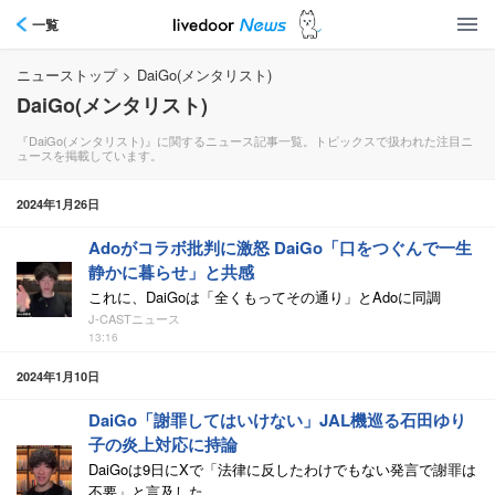
一覧
ニューストップ
>
DaiGo(メンタリスト)
DaiGo(メンタリスト)
『DaiGo(メンタリスト)』に関するニュース記事一覧。トピックスで扱われた注目ニ
ュースを掲載しています。
2024年1月26日
Adoがコラボ批判に激怒 DaiGo「口をつぐんで一生
静かに暮らせ」と共感
これに、DaiGoは「全くもってその通り」とAdoに同調
J-CASTニュース
13:16
2024年1月10日
DaiGo「謝罪してはいけない」JAL機巡る石田ゆり
子の炎上対応に持論
DaiGoは9日にXで「法律に反したわけでもない発言で謝罪は
不要」と言及した