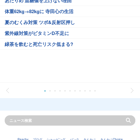
あたりめ 血糖値を上げない理由
体重62kg→82kgに 寺田心の生活
夏のむくみ対策 ツボ&反射区押し
紫外線対策がビタミンD不足に
緑茶を飲むと死亡リスク低まる?
Peachy
ブログ
ショッピング
バンク
みんかぶ
みんかぶChoice