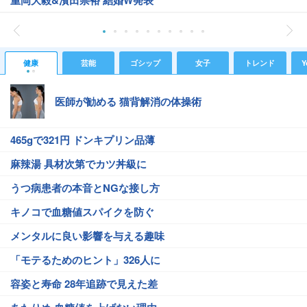
重岡大毅&濱田崇裕 結婚W発表
健康
芸能
ゴシップ
女子
トレンド
Y
医師が勧める 猫背解消の体操術
465gで321円 ドンキプリン品薄
麻辣湯 具材次第でカツ丼級に
うつ病患者の本音とNGな接し方
キノコで血糖値スパイクを防ぐ
メンタルに良い影響を与える趣味
「モテるためのヒント」326人に
容姿と寿命 28年追跡で見えた差