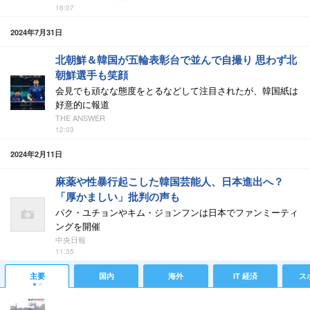
16:07
2024年7月31日
北朝鮮＆韓国が五輪表彰台で並んで自撮り 思わず北
朝鮮選手も笑顔
会見でも頑なな態度をとるなどして注目されたが、韓国紙は
好意的に報道
THE ANSWER
12:03
2024年2月11日
麻薬や性暴行起こした韓国芸能人、日本進出へ？
「厚かましい」批判の声も
パク・ユチョンやキム・ジョンフンは日本でファンミーティ
ングを開催
中央日報
11:35
主要
国内
海外
IT 経済
ス