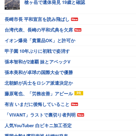
槍ヶ岳で遺体発見 19歳と確認
長崎市長 平和宣言を読み飛ばし
台湾代表、長崎の平和式典を欠席
イオン爆発「貴重品OK」と許可か
甲子園 10年ぶりに初戦で姿消す
張本智和が2連覇 妹とアベックV
張本美和が卓球の国際大会で優勝
北朝鮮が兵士をロシア派遣決定か
藤原竜也、「労務改善」アピール
有吉 いまだに後悔していること
「VIVANT」ラストで裏切り者判明
人気YouTuber 白ビキニ加工否定