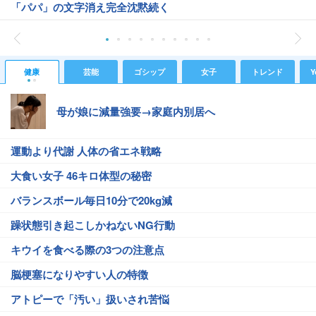
「パパ」の文字消え完全沈黙続く
健康
芸能
ゴシップ
女子
トレンド
Y
母が娘に減量強要→家庭内別居へ
運動より代謝 人体の省エネ戦略
大食い女子 46キロ体型の秘密
バランスボール毎日10分で20kg減
躁状態引き起こしかねないNG行動
キウイを食べる際の3つの注意点
脳梗塞になりやすい人の特徴
アトピーで「汚い」扱いされ苦悩