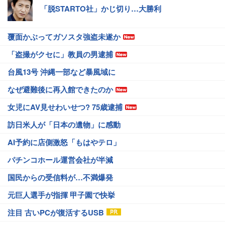
「脱STARTO社」かじ切り…大勝利
覆面かぶってガソスタ強盗未遂か
「盗撮がクセに」教員の男逮捕
台風13号 沖縄一部など暴風域に
なぜ避難後に再入館できたのか
女児にAV見せわいせつ? 75歳逮捕
訪日米人が「日本の遺物」に感動
AI予約に店側激怒「もはやテロ」
パチンコホール運営会社が半減
国民からの受信料が…不満爆発
元巨人選手が指揮 甲子園で快挙
注目 古いPCが復活するUSB