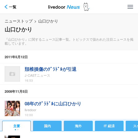
一覧
ニューストップ
>
山口ひかり
山口ひかり
『山口ひかり』に関するニュース記事一覧。トピックスで扱われた注目ニュースを掲
載しています。
2011年5月12日
頚椎損傷のｸﾞﾗﾄﾞﾙが引退
J-CASTニュース
16:53
2008年11月5日
08年のｸﾞﾗﾄﾞﾙに山口ひかり
livedoor
10:00
主要
国内
海外
IT 経済
ス