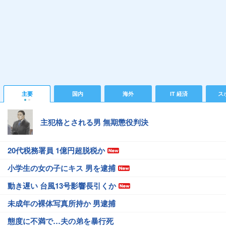
主要
国内
海外
IT 経済
ス
主犯格とされる男 無期懲役判決
20代税務署員 1億円超脱税か
小学生の女の子にキス 男を逮捕
動き遅い 台風13号影響長引くか
未成年の裸体写真所持か 男逮捕
態度に不満で…夫の弟を暴行死