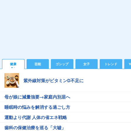
健康
芸能
ゴシップ
女子
トレンド
Y
紫外線対策がビタミンD不足に
母が娘に減量強要→家庭内別居へ
睡眠時の悩みを解消する過ごし方
運動より代謝 人体の省エネ戦略
歯科の保健治療を巡る「大嘘」