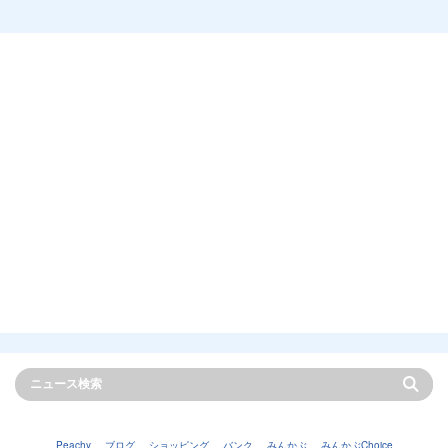
Peachy
ブログ
ショッピング
バンク
みんかぶ
みんかぶChoice