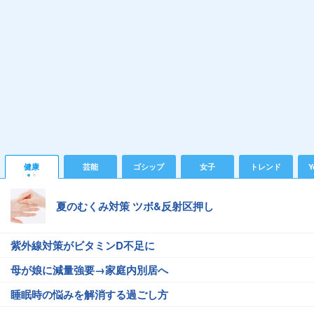
健康
芸能
ゴシップ
女子
トレンド
Y
夏のむくみ対策 ツボ&反射区押し
紫外線対策がビタミンD不足に
母が娘に減量強要→家庭内別居へ
睡眠時の悩みを解消する過ごし方