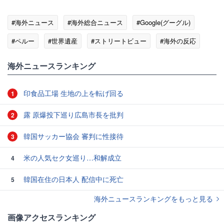
#海外ニュース
#海外総合ニュース
#Google(グーグル)
#ペルー
#世界遺産
#ストリートビュー
#海外の反応
海外ニュースランキング
印食品工場 生地の上を転げ回る
1
露 原爆投下巡り広島市長を批判
2
韓国サッカー協会 審判に性接待
3
米の人気セク女巡り…和解成立
4
韓国在住の日本人 配信中に死亡
5
海外ニュースランキングをもっと見る
画像アクセスランキング