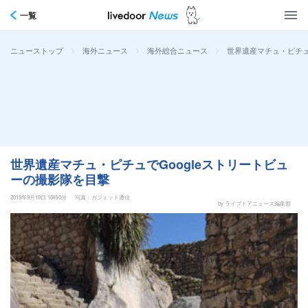
一覧
>
>
>
世界遺産マチュ・ピチュ
ニューストップ
海外ニュース
海外総合ニュース
世界遺産マチュ・ピチュでGoogleストリートビュ
ーの撮影隊を目撃
2015年9月19日 16時0分
写真：ガジェット通信
by ライブドアニュース編集部