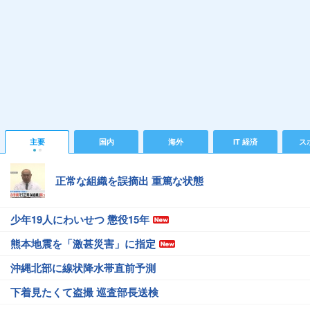
主要
国内
海外
IT 経済
ス
正常な組織を誤摘出 重篤な状態
少年19人にわいせつ 懲役15年
熊本地震を「激甚災害」に指定
沖縄北部に線状降水帯直前予測
下着見たくて盗撮 巡査部長送検