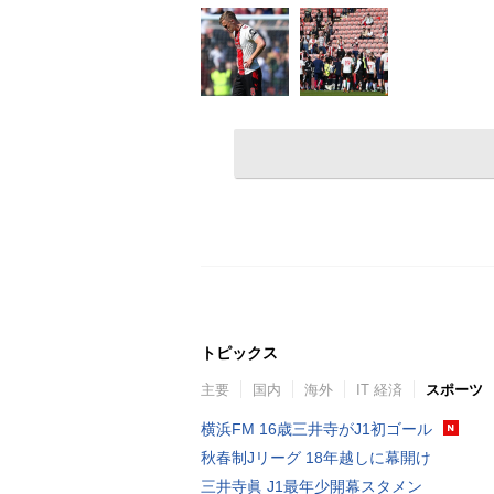
トピックス
主要
国内
海外
IT 経済
スポーツ
横浜FM 16歳三井寺がJ1初ゴール
秋春制Jリーグ 18年越しに幕開け
三井寺眞 J1最年少開幕スタメン