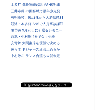
本多灯 危険運転起訴でSNS謝罪
三井寺眞 J1開幕戦で最年少先発
有明高校、9回2死から大逆転勝利
競泳・本多灯 SNSで人身事故謝罪
陽岱鋼 9月26日に引退セレモニー
西武・中村剛 4番で久々先発
安青錦 大関復帰を優勝で決める
佐々木 ドジャース連敗止めるか
中村敬斗 ランス合流も去就未定