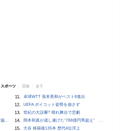
スポーツ
芸能
女子
11.
卓球WTT 張本美和がベスト8進出
12.
UEFA ボイコット姿勢を崩さず
13.
世紀の大誤審? 晴れ舞台で悲劇
が報道
14.
岡本和真が成し遂げた“788億円男超え” いつのまにか「3位」…見据える球団記録更新
15.
大谷 移籍後135本 歴代4位浮上