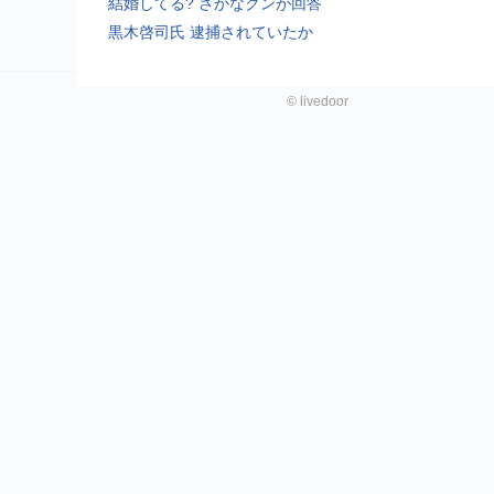
結婚してる? さかなクンが回答
黒木啓司氏 逮捕されていたか
©
livedoor