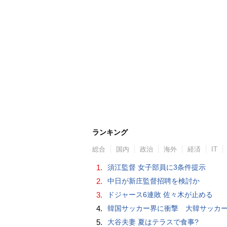
ランキング
総合
国内
政治
海外
経済
IT
1.
須江監督 女子部員に3条件提示
2.
中日が新庄監督招聘を検討か
3.
ドジャース6連敗 佐々木が止める
4.
韓国サッカー界に衝撃 大韓サッカー協会に外国人審判への“性的接待”疑惑 韓国メディア
5.
大谷夫妻 夏はテラスで食事?