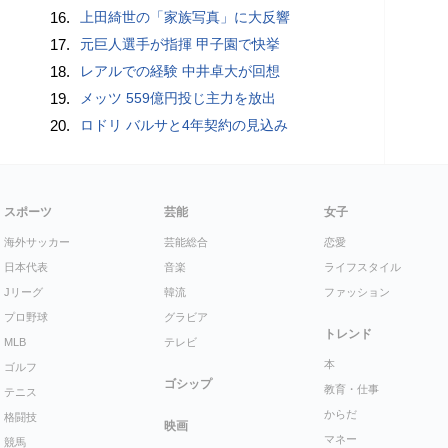
16.
上田綺世の「家族写真」に大反響
17.
元巨人選手が指揮 甲子園で快挙
18.
レアルでの経験 中井卓大が回想
19.
メッツ 559億円投じ主力を放出
20.
ロドリ バルサと4年契約の見込み
スポーツ
芸能
女子
海外サッカー
芸能総合
恋愛
日本代表
音楽
ライフスタイル
Jリーグ
韓流
ファッション
プロ野球
グラビア
トレンド
MLB
テレビ
本
ゴルフ
ゴシップ
教育・仕事
テニス
からだ
格闘技
映画
マネー
競馬