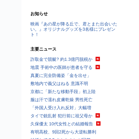
お知らせ
映画『あの星が降る丘で、君とまた出会いた
い。』オリジナルグッズを3名様にプレゼン
ト！
主要ニュース
詐取金で競艇? 約1.3億円脱税か
地震 手術中の医師が患者を守る
真夏に完全防備姿「金を出せ」
敷地内で義父はねる 意識不明
京都に「新たな移動手段」初上陸
服は汗で濡れ皮膚乾燥 男性死亡
「外国人受け入れ反対」大幅増
タイで銃乱射 犯行前に祖父母か
久保優太 10代女性との結婚報告
有明高校、9回2死から大逆転勝利