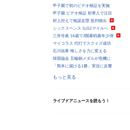
甲子園で初のビデオ検証を実施
甲子園 ビデオ検証 初導入で注目
村上控えで無謀走塁 批判噴出
シックスペンス 仏G1マイルへ
三井寺眞 16歳でJ開幕戦最年少弾
マイコラス 代打でスクイズ成功
石川祐希 悔しさを力に変える
韓国協会 五輪銅メダルが危機に
「熊本に届ける1勝」実況に反響
もっと見る
ライブドアニュースを読もう！