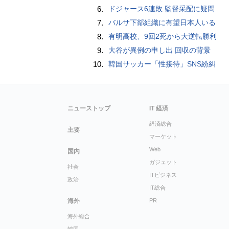
6.
ドジャース6連敗 監督采配に疑問
7.
バルサ下部組織に有望日本人いる
8.
有明高校、9回2死から大逆転勝利
9.
大谷が異例の申し出 回収の背景
10.
韓国サッカー「性接待」SNS紛糾
ニューストップ
IT 経済
経済総合
主要
マーケット
Web
国内
ガジェット
社会
ITビジネス
政治
IT総合
海外
PR
海外総合
韓国