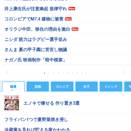
井上康生氏が注意喚起 規律守れ
コロンビアでM7.4 建物に被害
オリラジ中田、移住の理由を激白
ニシダ 筋力はラグビー選手並み
さんま 夏の甲子園に苦言し物議
ナガノ氏 映画制作「暗中模索」
健康
芸能
ゴシップ
女子
トレンド
Y
エノキで痩せる 作り置き3選
フライパン1つで夏野菜焼き浸し
冷蔵庫を見れば貯まる家かわかる