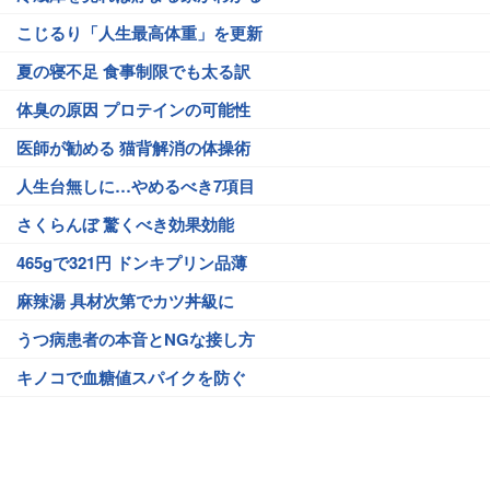
こじるり「人生最高体重」を更新
夏の寝不足 食事制限でも太る訳
体臭の原因 プロテインの可能性
医師が勧める 猫背解消の体操術
人生台無しに…やめるべき7項目
さくらんぼ 驚くべき効果効能
465gで321円 ドンキプリン品薄
麻辣湯 具材次第でカツ丼級に
うつ病患者の本音とNGな接し方
キノコで血糖値スパイクを防ぐ