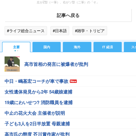
左がZ型（一筆）、右がソ型（二筆）の「そ」
記事へ戻る
#ライフ総合ニュース
#日本語
#雑学・トリビア
主要
国内
海外
IT 経済
ス
高市首相の発言に被爆者が批判
中日・嶋基宏コーチが車で事故
女性遺体発見から2年 54歳娘逮捕
19歳にわいせつ? 消防職員を逮捕
中止の花火大会 主催者が説明
子ども3人を2日半放置 母親逮捕
高市氏の態度 芥川賞作家が批判