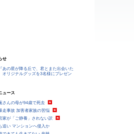
らせ
『あの星が降る丘で、君とまた出会いた
』オリジナルグッズを3名様にプレゼン
ニュース
薫さんの母が94歳で死去
暴走事故 加害者家族の苦悩
宮家が「ご静養」されない訳
も追い マンションへ侵入か
線できても生きてない 辛辣