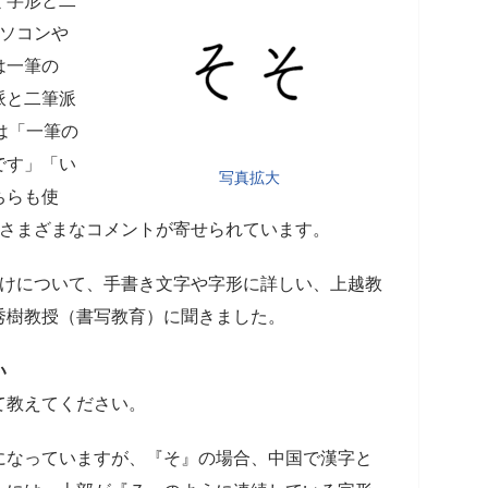
く字形と二
パソコンや
は一筆の
派と二筆派
は「一筆の
です」「い
写真拡大
ちらも使
、さまざまなコメントが寄せられています。
分けについて、手書き文字や字形に詳しい、上越教
秀樹教授（書写教育）に聞きました。
い
て教えてください。
になっていますが、『そ』の場合、中国で漢字と