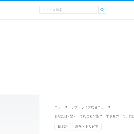
ニューストップ
ライフ総合ニュース
>
>
あなたはZ型？ それともソ型？ 平仮名の「そ」に
日本語
雑学・トリビア