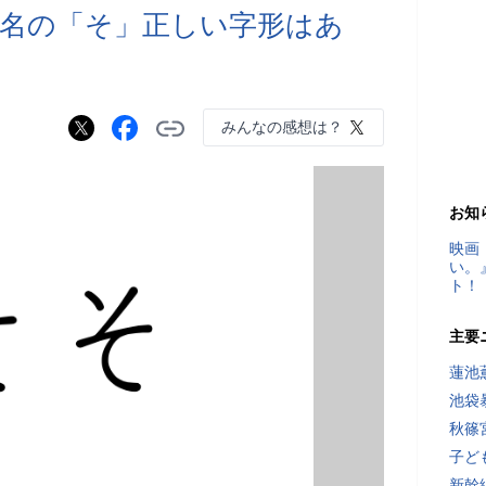
名の「そ」正しい字形はあ
みんなの感想は？
お知
映画
い。
ト！
主要
蓮池
池袋
秋篠
子ど
新幹