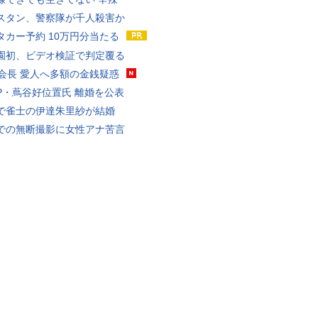
スタン、警察隊が千人殺害か
タカー予約 10万円分当たる
園初、ビデオ検証で判定覆る
FA会長 愛人へ多額の金銭疑惑
P・蔦谷好位置氏 離婚を公表
で雀士の伊達朱里紗が結婚
での無断撮影に女性アナ苦言