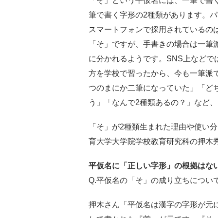
「そ」という平仮名には、一筆で書
筆で書く字形の2種類があります。
スマートフォンで採用されているの
「そ」ですが、手書きの場合は一筆
に分かれるようです。SNS上などで
方を学校で習ったから、今も一筆派
つのまにか二筆になっていた」「ど
う」「なんで2種類あるの？」など
「そ」が2種類生まれた理由や使い
育大学大学院学校教育研究科の押木
平仮名に「正しい字形」の根拠はな
Q.平仮名の「そ」の成り立ちについ
押木さん「平仮名は漢字の字形が元