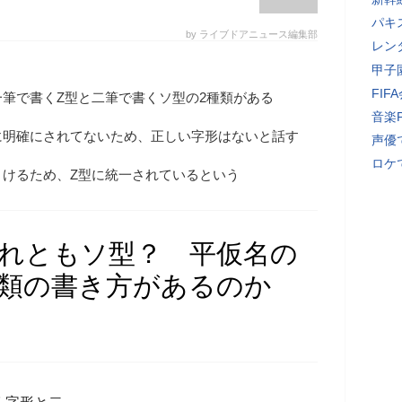
パキ
by ライブドアニュース編集部
レン
甲子
FI
筆で書くZ型と二筆で書くソ型の2種類がある
音楽
に明確にされてないため、正しい字形はないと話す
声優
ロケ
さけるため、Z型に統一されているという
それともソ型？ 平仮名の
種類の書き方があるのか