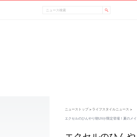
ニューストップ
ライフスタイルニュース
>
>
エクセルのひんやり朝UVが限定登場！夏のメ
エクセルのひんや