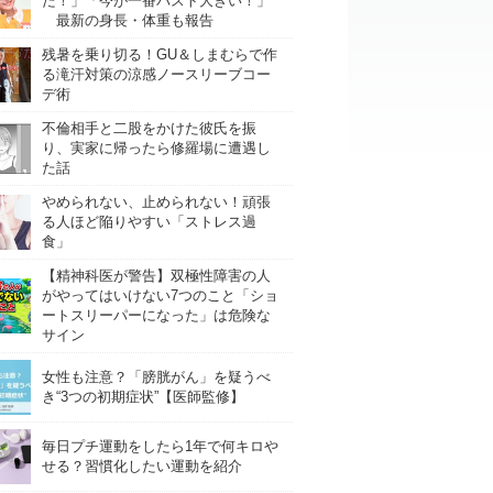
た！」「今が一番バスト大きい！」
最新の身長・体重も報告
残暑を乗り切る！GU＆しまむらで作
る滝汗対策の涼感ノースリーブコー
デ術
不倫相手と二股をかけた彼氏を振
り、実家に帰ったら修羅場に遭遇し
た話
やめられない、止められない！頑張
る人ほど陥りやすい「ストレス過
食」
【精神科医が警告】双極性障害の人
がやってはいけない7つのこと「ショ
ートスリーパーになった」は危険な
サイン
女性も注意？「膀胱がん」を疑うべ
き“3つの初期症状”【医師監修】
毎日プチ運動をしたら1年で何キロや
せる？習慣化したい運動を紹介