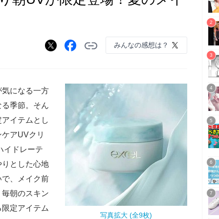
みんなの感想は？
が気になる一方
なる季節。そん
定アイテムとし
ケアUVクリ
ハイドレーテ
やりとした心地
いで、メイク前
。毎朝のスキン
る限定アイテム
写真拡大 (全9枚)