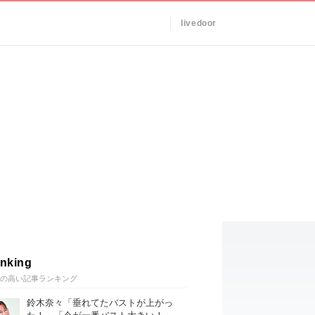
livedoor
nking
の高い記事ランキング
鈴木奈々「垂れてたバストが上がっ