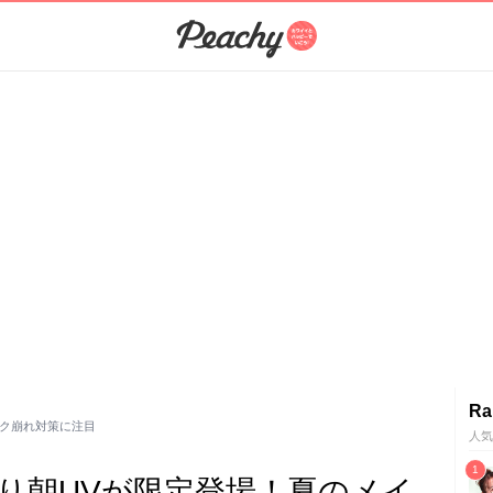
Ra
イク崩れ対策に注目
人気
り朝UVが限定登場！夏のメイ