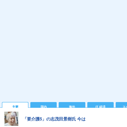
主要
国内
海外
IT 経済
ス
「要介護5」の志茂田景樹氏 今は