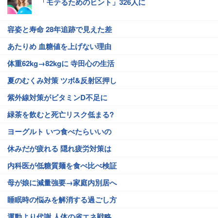
「モテるためのヒント」326人に
容姿と寿命 28年追跡で見えた差
あたりめ 血糖値を上げない理由
体重62kg→82kgに 寺田心の生活
夏のむくみ対策 ツボ&反射区押し
紫外線対策がビタミンD不足に
緑茶を飲むと死亡リスク低まる?
ヨーグルト いつ食べたらいいの
休みだが疲れる 隠れ疲労対策は
内科医が低糖質麺を食べ比べ検証
母が娘に減量強要→家庭内別居へ
睡眠時の悩みを解消する過ごし方
運動より代謝 人体の省エネ戦略