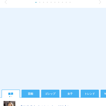
健康
芸能
ゴシップ
女子
トレンド
Y