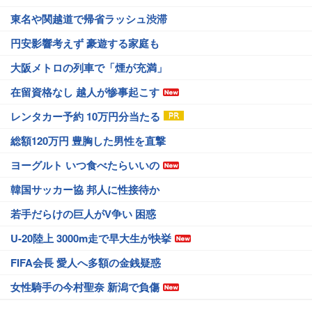
東名や関越道で帰省ラッシュ渋滞
円安影響考えず 豪遊する家庭も
大阪メトロの列車で「煙が充満」
在留資格なし 越人が惨事起こす
レンタカー予約 10万円分当たる
総額120万円 豊胸した男性を直撃
ヨーグルト いつ食べたらいいの
韓国サッカー協 邦人に性接待か
若手だらけの巨人がV争い 困惑
U-20陸上 3000m走で早大生が快挙
FIFA会長 愛人へ多額の金銭疑惑
女性騎手の今村聖奈 新潟で負傷