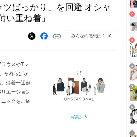
ャツばっかり」を回避 オシャ
薄い重ね着」
みんなの感想は？
ラウスやTシ
、それらばか
実。薄着一辺倒
バリエーション
クニックをご紹
写真拡大