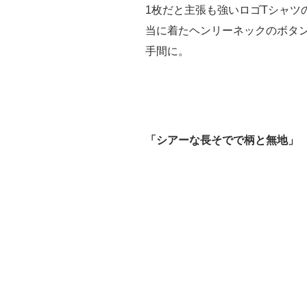
1枚だと主張も強いロゴTシャツ
当に着たヘンリーネックのボタ
手間に。
「シアーな長そでで柄と無地」