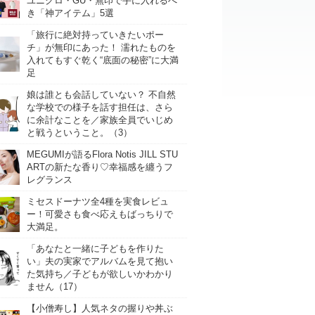
ユニクロ・GU・無印で手に入れるべ
き「神アイテム」5選
「旅行に絶対持っていきたいポー
チ」が無印にあった！ 濡れたものを
入れてもすぐ乾く“底面の秘密”に大満
足
娘は誰とも会話していない？ 不自然
な学校での様子を話す担任は、さら
に余計なことを／家族全員でいじめ
と戦うということ。（3）
MEGUMIが語るFlora Notis JILL STU
ARTの新たな香り♡幸福感を纏うフ
レグランス
ミセスドーナツ全4種を実食レビュ
ー！可愛さも食べ応えもばっちりで
大満足。
「あなたと一緒に子どもを作りた
い」夫の実家でアルバムを見て抱い
た気持ち／子どもが欲しいかわかり
ません（17）
【小僧寿し】人気ネタの握りや丼ぶ