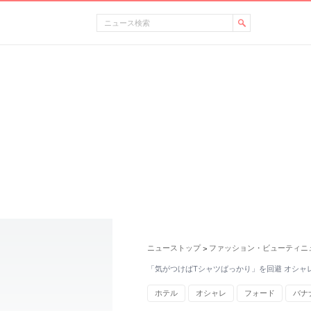
ニューストップ
ファッション・ビューティニ
>
「気がつけばTシャツばっかり」を回避 オシャ
ホテル
オシャレ
フォード
バナ
銀座