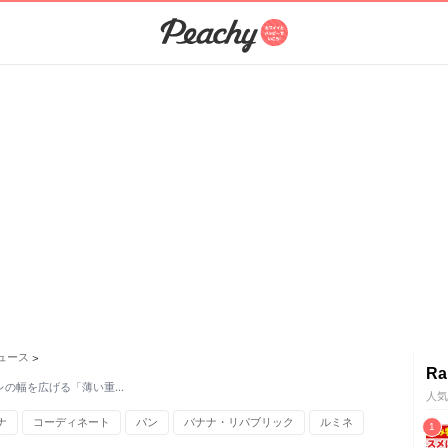
ュース
>
Ra
レの幅を広げる「薄い重…
人気
ナ
コーディネート
パン
バナナ・リパブリック
ルミネ