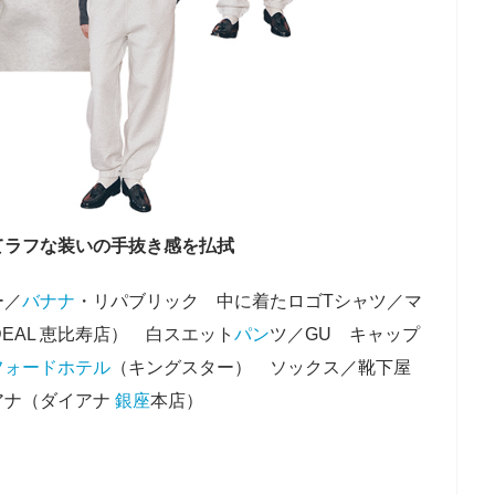
てラフな装いの手抜き感を払拭
ー／
バナナ
・リパブリック 中に着たロゴTシャツ／マ
 DEAL 恵比寿店） 白スエット
パン
ツ／GU キャップ
フォード
ホテル
（キングスター） ソックス／靴下屋
アナ（ダイアナ
銀座
本店）