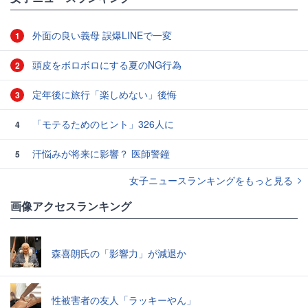
外面の良い義母 誤爆LINEで一変
1
頭皮をボロボロにする夏のNG行為
2
定年後に旅行「楽しめない」後悔
3
「モテるためのヒント」326人に
4
汗悩みが将来に影響？ 医師警鐘
5
女子ニュースランキングをもっと見る
画像アクセスランキング
森喜朗氏の「影響力」が減退か
性被害者の友人「ラッキーやん」