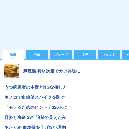
健康
芸能
ゴシップ
女子
トレンド
Y
麻辣湯 具材次第でカツ丼級に
うつ病患者の本音とNGな接し方
キノコで血糖値スパイクを防ぐ
「モテるためのヒント」326人に
容姿と寿命 28年追跡で見えた差
あたりめ 血糖値を上げない理由