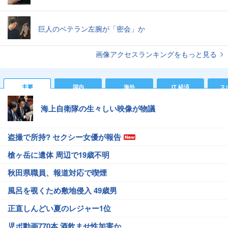
巨人のベテラン左腕が「密会」か
画像アクセスランキングをもっと見る
主要
国内
海外
IT 経済
ス
海上自衛隊の生々しい映像が物議
盗撮で所持? セクシー女優が報告
槍ヶ岳に遺体 周辺で19歳不明
秋田県職員、報道対応で喫煙
風呂を覗くため敷地侵入 49歳男
正直しんどい夏のレジャー1位
児ポ動画770本 酒飲ませ性加害か