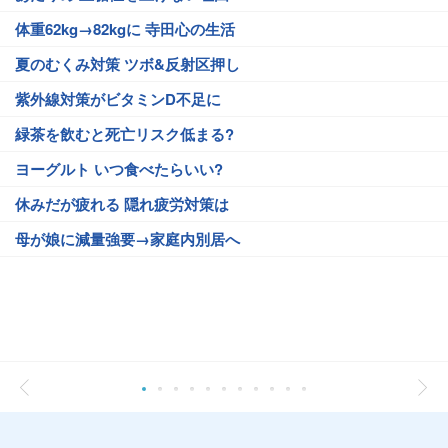
体重62kg→82kgに 寺田心の生活
夏のむくみ対策 ツボ&反射区押し
紫外線対策がビタミンD不足に
緑茶を飲むと死亡リスク低まる?
ヨーグルト いつ食べたらいい?
休みだが疲れる 隠れ疲労対策は
母が娘に減量強要→家庭内別居へ