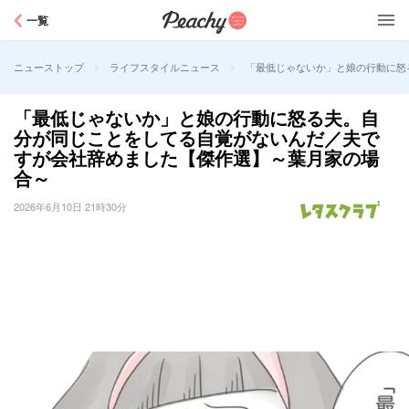
Peachy
一覧
>
>
「最低じゃないか」と娘の行動に怒
ニューストップ
ライフスタイルニュース
「最低じゃないか」と娘の行動に怒る夫。自
分が同じことをしてる自覚がないんだ／夫で
すが会社辞めました【傑作選】～葉月家の場
合～
2026年6月10日 21時30分