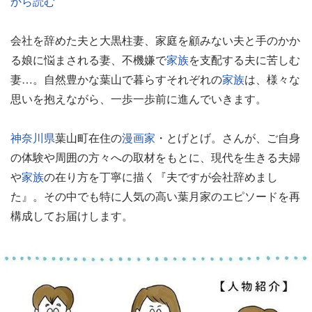
から読む
会社を辞めた夫と大黒柱妻、家庭を顧みない夫と手のかか
る娘に悩まされる妻、不機嫌で
家族
を支配する夫に苦しむ
妻…。自然豊かな葉山で暮らすそれぞれの
家族
は、様々な
思いを抱えながら、一歩一歩前に進んでいきます。
神奈川県
葉山町在住の
漫画家
・とげとげ。さんが、ご自身
の体験や周囲の方々への取材をもとに、現代を生きる夫婦
や
家族
の在り方を丁寧に描く『夫ですが会社辞めまし
た』。その中でも特に人気の高い葉月家のエピソードを再
構成してお届けします。