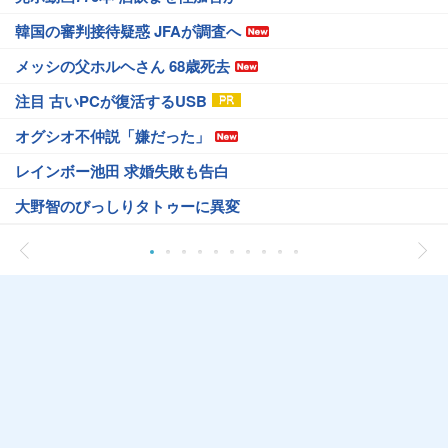
韓国の審判接待疑惑 JFAが調査へ
メッシの父ホルヘさん 68歳死去
注目 古いPCが復活するUSB
オグシオ不仲説「嫌だった」
レインボー池田 求婚失敗も告白
大野智のびっしりタトゥーに異変