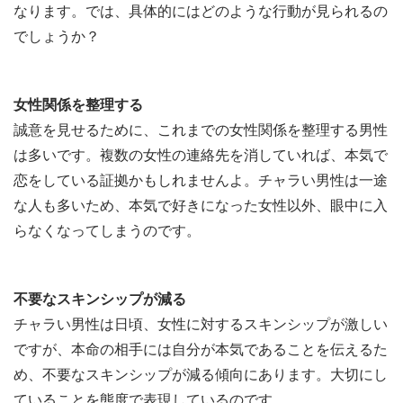
なります。では、具体的にはどのような行動が見られるの
でしょうか？
女性関係を整理する
誠意を見せるために、これまでの女性関係を整理する男性
は多いです。複数の女性の連絡先を消していれば、本気で
恋をしている証拠かもしれませんよ。チャラい男性は一途
な人も多いため、本気で好きになった女性以外、眼中に入
らなくなってしまうのです。
不要なスキンシップが減る
チャラい男性は日頃、女性に対するスキンシップが激しい
ですが、本命の相手には自分が本気であることを伝えるた
め、不要なスキンシップが減る傾向にあります。大切にし
ていることを態度で表現しているのです。