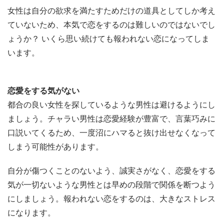
女性は自分の欲求を満たすためだけの道具としてしか考え
ていないため、本気で恋をするのは難しいのではないでし
ょうか？ いくら思い続けても報われない恋になってしま
います。
恋愛をする気がない
都合の良い女性を探しているような男性は避けるようにし
ましょう。チャラい男性は恋愛経験が豊富で、言葉巧みに
口説いてくるため、一度沼にハマると抜け出せなくなって
しまう可能性があります。
自分が傷つくことのないよう、誠実さがなく、恋愛をする
気が一切ないような男性とは早めの段階で関係を断つよう
にしましょう。報われない恋をするのは、大きなストレス
になります。