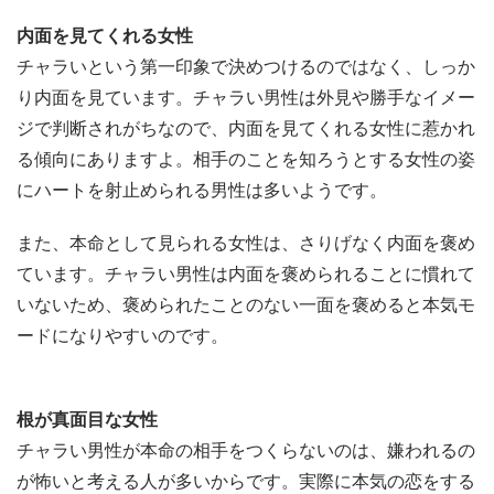
内面を見てくれる女性
チャラいという第一印象で決めつけるのではなく、しっか
り内面を見ています。チャラい男性は外見や勝手なイメー
ジで判断されがちなので、内面を見てくれる女性に惹かれ
る傾向にありますよ。相手のことを知ろうとする女性の姿
にハートを射止められる男性は多いようです。
また、本命として見られる女性は、さりげなく内面を褒め
ています。チャラい男性は内面を褒められることに慣れて
いないため、褒められたことのない一面を褒めると本気モ
ードになりやすいのです。
根が真面目な女性
チャラい男性が本命の相手をつくらないのは、嫌われるの
が怖いと考える人が多いからです。実際に本気の恋をする