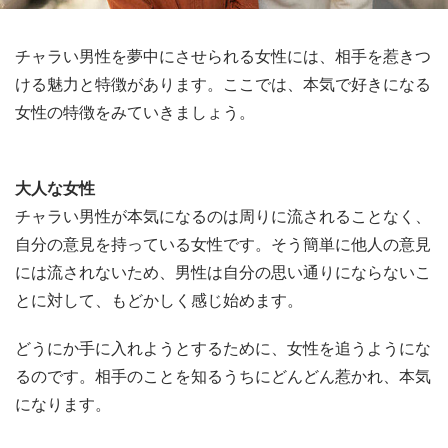
チャラい男性を夢中にさせられる女性には、相手を惹きつ
ける魅力と特徴があります。ここでは、本気で好きになる
女性の特徴をみていきましょう。
大人な女性
チャラい男性が本気になるのは周りに流されることなく、
自分の意見を持っている女性です。そう簡単に他人の意見
には流されないため、男性は自分の思い通りにならないこ
とに対して、もどかしく感じ始めます。
どうにか手に入れようとするために、女性を追うようにな
るのです。相手のことを知るうちにどんどん惹かれ、本気
になります。