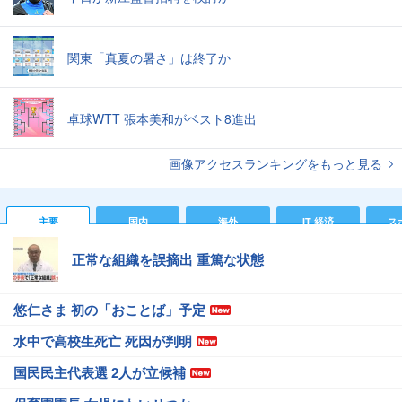
関東「真夏の暑さ」は終了か
卓球WTT 張本美和がベスト8進出
画像アクセスランキングをもっと見る
主要
国内
海外
IT 経済
ス
正常な組織を誤摘出 重篤な状態
悠仁さま 初の「おことば」予定
水中で高校生死亡 死因が判明
国民民主代表選 2人が立候補