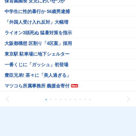
保育園園長 女児にわいせつか
中学生に性的暴行か 56歳男逮捕
「外国人受け入れ反対」大幅増
ライオン3頭死ぬ 猛暑対策を指示
大阪都構想 区割り「4区案」採用
東京駅 駐車場に地下シェルター
一番くじに「ガッシュ」初登場
豊臣兄弟! 茶々に「美人過ぎる」
マツコら所属事務所 義援金寄付