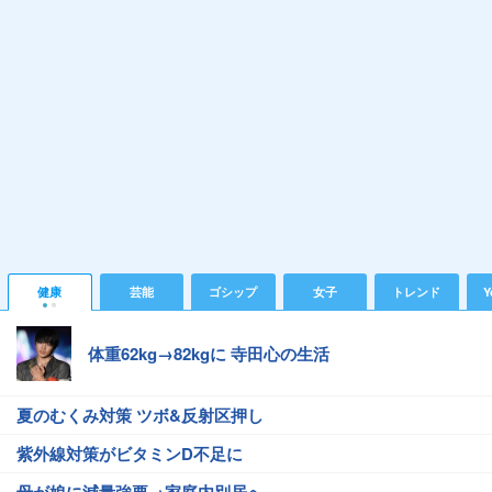
健康
芸能
ゴシップ
女子
トレンド
Y
体重62kg→82kgに 寺田心の生活
夏のむくみ対策 ツボ&反射区押し
紫外線対策がビタミンD不足に