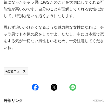
気になったチャラ男はあなたのことを大切にしてくれる可
能性が高いのです。自分のことを理解してくれる女性に対
して、特別な想いを抱くようになります。
思わず追いかけたくなるような魅力的な女性になれば、チ
ャラ男でも本気の恋をしますよ。ただし、中には本気で恋
をする気が一切ない男性もいるため、十分注意してくださ
いね。
#恋愛ニュース
外部リンク
KOIGAKU