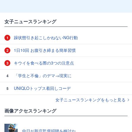
女子ニュースランキング
躁状態引き起こしかねないNG行動
1
1日10回 お腹引き締まる簡単習慣
2
キウイを食べる際の3つの注意点
3
「学生と不倫」のデマ→現実に
4
UNIQLOトップス着回しコーデ
5
女子ニュースランキングをもっと見る
画像アクセスランキング
中日が新庄監督招聘を検討か