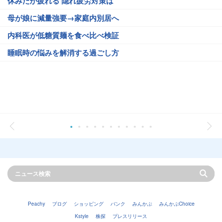
休みだが疲れる 隠れ疲労対策は
母が娘に減量強要→家庭内別居へ
内科医が低糖質麺を食べ比べ検証
睡眠時の悩みを解消する過ごし方
Peachy
ブログ
ショッピング
バンク
みんかぶ
みんかぶChoice
Kstyle
株探
プレスリリース