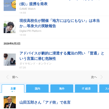
(仮)」提携を発表
GAME Watch
14:55
現役高校生が開催「地方にはなにもない」は本当
か…等身大の実験報告
Digital PR Platform
10:00
2026年6月2日
アドバイスが劇的に浸透する魔法の問い 「普通」と
いう言葉に潜む危険性
ダイヤモンド・オンライン
07:20
前ヘ
次ヘ
主要
国内
海外
IT 経済
ス
山田五郎さん「アド街」で名言