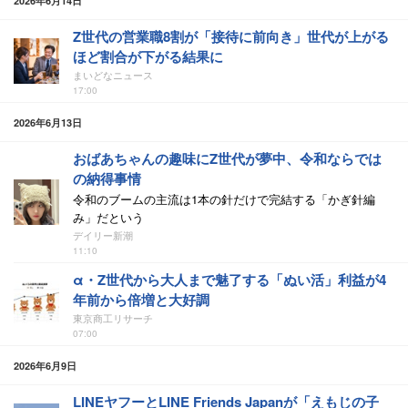
2026年6月14日
Z世代の営業職8割が「接待に前向き」世代が上がる
ほど割合が下がる結果に
まいどなニュース
17:00
2026年6月13日
おばあちゃんの趣味にZ世代が夢中、令和ならでは
の納得事情
令和のブームの主流は1本の針だけで完結する「かぎ針編
み」だという
デイリー新潮
11:10
α・Z世代から大人まで魅了する「ぬい活」利益が4
年前から倍増と大好調
東京商工リサーチ
07:00
2026年6月9日
LINEヤフーとLINE Friends Japanが「えもじの子