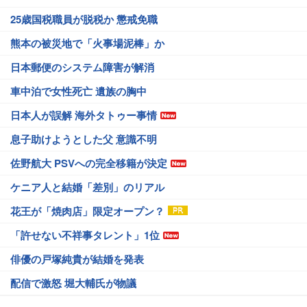
25歳国税職員が脱税か 懲戒免職
熊本の被災地で「火事場泥棒」か
日本郵便のシステム障害が解消
車中泊で女性死亡 遺族の胸中
日本人が誤解 海外タトゥー事情
息子助けようとした父 意識不明
佐野航大 PSVへの完全移籍が決定
ケニア人と結婚「差別」のリアル
花王が「焼肉店」限定オープン？
「許せない不祥事タレント」1位
俳優の戸塚純貴が結婚を発表
配信で激怒 堀大輔氏が物議