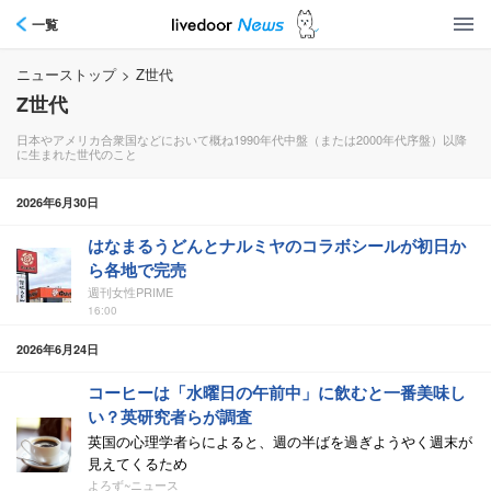
一覧
ニューストップ
>
Z世代
Z世代
日本やアメリカ合衆国などにおいて概ね1990年代中盤（または2000年代序盤）以降
に生まれた世代のこと
2026年6月30日
はなまるうどんとナルミヤのコラボシールが初日か
ら各地で完売
週刊女性PRIME
16:00
2026年6月24日
コーヒーは「水曜日の午前中」に飲むと一番美味し
い？英研究者らが調査
英国の心理学者らによると、週の半ばを過ぎようやく週末が
見えてくるため
よろず~ニュース