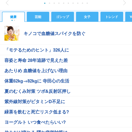
健康
芸能
ゴシップ
女子
トレンド
Y
キノコで血糖値スパイクを防ぐ
「モテるためのヒント」326人に
容姿と寿命 28年追跡で見えた差
あたりめ 血糖値を上げない理由
体重62kg→82kgに 寺田心の生活
夏のむくみ対策 ツボ&反射区押し
紫外線対策がビタミンD不足に
緑茶を飲むと死亡リスク低まる?
ヨーグルト いつ食べたらいい?