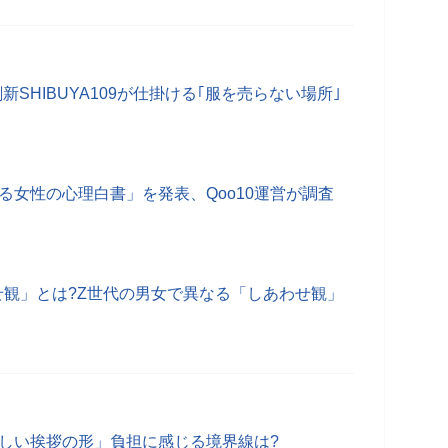
SHIBUYA109が仕掛ける｢服を売らない場所｣
ける女性の心理白書」を発表、Qoo10運営が調査
せ観」とは?Z世代の男女で異なる「しあわせ観」
新しい挨拶の形」負担に感じる境界線は?