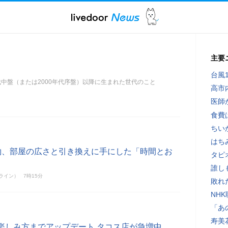
主要
台風
代中盤（または2000年代序盤）以降に生まれた世代のこと
高市
医師
食費
ちい
はち
約、部屋の広さと引き換えに手にした「時間とお
タピ
誰し
ンライン）
7時15分
敗れ
NH
「あ
寿美
楽しみ方までアップデート タコス店が急増中