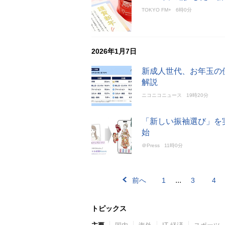
TOKYO FM+
6時0分
2026年1月7日
新成人世代、お年玉の
解説
ニコニコニュース
19時20分
「新しい振袖選び」を
始
＠Press
11時0分
...
前へ
1
3
4
トピックス