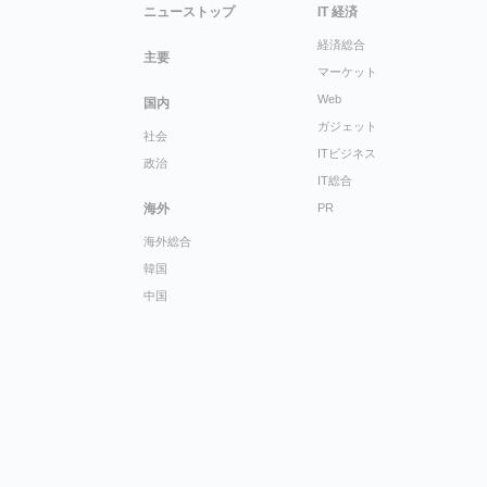
ニューストップ
IT 経済
経済総合
主要
マーケット
Web
国内
ガジェット
社会
ITビジネス
政治
IT総合
海外
PR
海外総合
韓国
中国