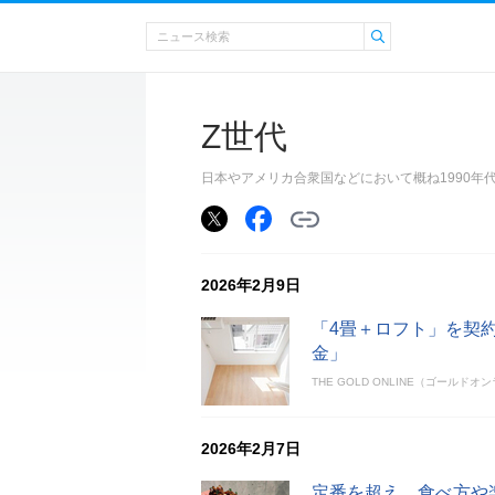
Z世代
日本やアメリカ合衆国などにおいて概ね1990年
2026年2月9日
「4畳＋ロフト」を契
金」
THE GOLD ONLINE（ゴールドオ
2026年2月7日
定番を超え、食べ方や