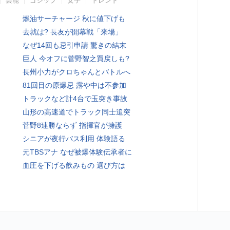
芸能
ゴシップ
女子
トレンド
燃油サーチャージ 秋に値下げも
去就は? 長友が開幕戦「来場」
なぜ14回も忌引申請 驚きの結末
巨人 今オフに菅野智之買戻しも?
長州小力がクロちゃんとバトルへ
81回目の原爆忌 露や中は不参加
トラックなど計4台で玉突き事故
山形の高速道でトラック同士追突
菅野8連勝ならず 指揮官が擁護
シニアが夜行バス利用 体験語る
元TBSアナ なぜ被爆体験伝承者に
血圧を下げる飲みもの 選び方は