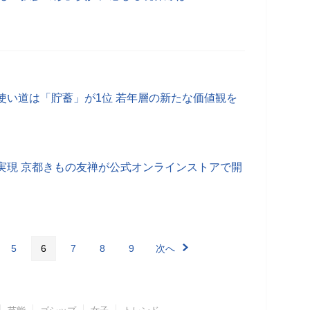
使い道は「貯蓄」が1位 若年層の新たな価値観を
実現 京都きもの友禅が公式オンラインストアで開
5
6
7
8
9
次へ