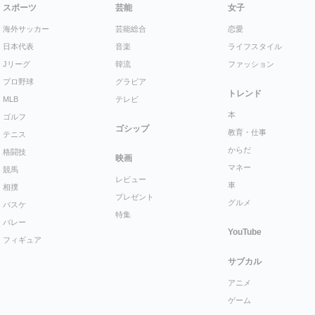
スポーツ
芸能
女子
海外サッカー
芸能総合
恋愛
日本代表
音楽
ライフスタイル
Jリーグ
韓流
ファッション
プロ野球
グラビア
トレンド
MLB
テレビ
本
ゴルフ
ゴシップ
教育・仕事
テニス
からだ
格闘技
映画
マネー
競馬
レビュー
車
相撲
プレゼント
グルメ
バスケ
特集
バレー
YouTube
フィギュア
サブカル
アニメ
ゲーム