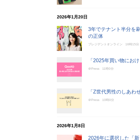
2026年1月20日
3年でテナント半分を刷新
の正体
プレジデントオンライン
16時15分
「2025年買い物にお
＠Press
11時0分
「Z世代男性のしあわ
＠Press
10時0分
2026年1月8日
2026年に選択した「