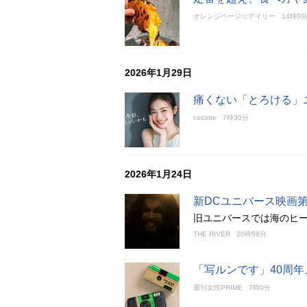
オレンジページ☆デイリー
14時0
2026年1月29日
痛くない「とろける」
cocotte
7時30分
2026年1月24日
新DCユニバース映画
旧ユニバースでは海のヒ
THE RIVER
20時58分
「写ルンです」40周
週刊女性PRIME
7時0分