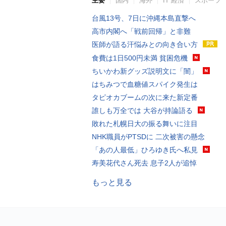
主要
国内
海外
IT 経済
スポーツ
台風13号、7日に沖縄本島直撃へ
高市内閣へ「戦前回帰」と非難
医師が語る汗悩みとの向き合い方
食費は1日500円未満 貧困危機
ちいかわ新グッズ説明文に「闇」
はちみつで血糖値スパイク発生は
タピオカブームの次に来た新定番
誰しも万全では 大谷が持論語る
敗れた札幌日大の振る舞いに注目
NHK職員がPTSDに 二次被害の懸念
「あの人最低」ひろゆき氏へ私見
寿美花代さん死去 息子2人が追悼
もっと見る