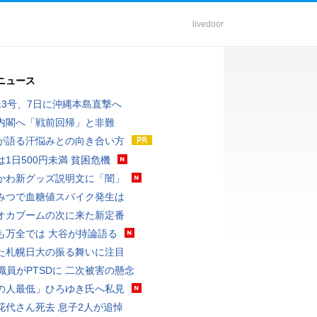
livedoor
ニュース
13号、7日に沖縄本島直撃へ
内閣へ「戦前回帰」と非難
が語る汗悩みとの向き合い方
は1日500円未満 貧困危機
かわ新グッズ説明文に「闇」
みつで血糖値スパイク発生は
オカブームの次に来た新定番
も万全では 大谷が持論語る
た札幌日大の振る舞いに注目
K職員がPTSDに 二次被害の懸念
の人最低」ひろゆき氏へ私見
花代さん死去 息子2人が追悼